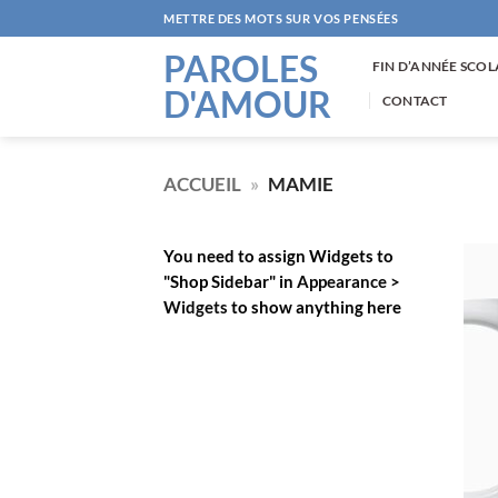
Passer
METTRE DES MOTS SUR VOS PENSÉES
au
PAROLES
contenu
FIN D’ANNÉE SCOL
D'AMOUR
CONTACT
ACCUEIL
»
MAMIE
You need to assign Widgets to
"Shop Sidebar"
in
Appearance >
Widgets
to show anything here