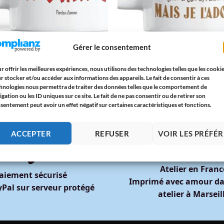
E
MAMIE
Gérer le consentement
Anniversaire Mamie – « Joyeux
Mug Humour Ma Mamie – « Ma Mam
versaire Mamie » avec Cœurs |
c’est Comme le Café : Elle a un Grai
u Tendre et Original – Paroles
Mais Je l’Adore » | Cadeau Tendre et
r offrir les meilleures expériences, nous utilisons des technologies telles que les cooki
our
Original – Paroles d’Amour
r stocker et/ou accéder aux informations des appareils. Le fait de consentir à ces
5
€
12,95
€
hnologies nous permettra de traiter des données telles que le comportement de
igation ou les ID uniques sur ce site. Le fait de ne pas consentir ou de retirer son
sentement peut avoir un effet négatif sur certaines caractéristiques et fonctions.
ACCEPTER
REFUSER
VOIR LES PRÉFÉ
🇫🇷
🔒
Atelier en Franc
aiement sécurisé
Imprimé avec amour da
Pal sur serveur protégé
atelier à Marseil