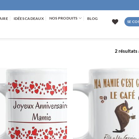
NOS PRODUITS
AIRE
IDÉES CADEAUX
BLOG
SE CO
2 résultats 
AJOUTER
AJOUTE
À LA
À LA
LISTE
LISTE
D’ENVIES
D’ENVIE