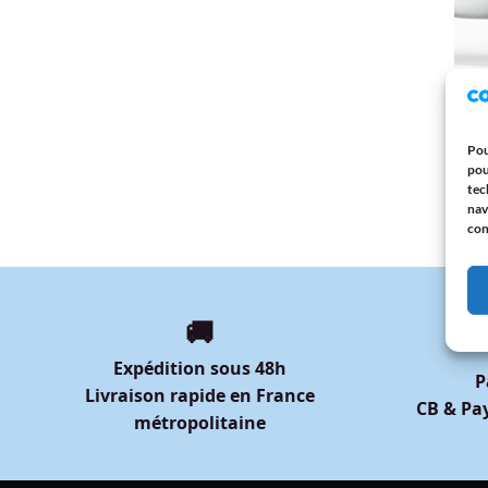
MAMI
Mug 
Anni
Cadea
Pou
d’Am
pou
12,9
tec
nav
con
🚚
Expédition sous 48h
P
Livraison rapide en France
CB & Pay
métropolitaine