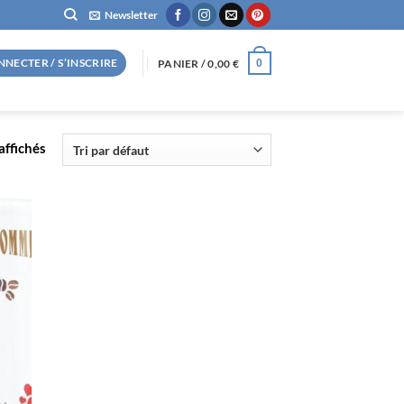
Newsletter
NNECTER / S’INSCRIRE
PANIER /
0,00
€
0
affichés
R
S