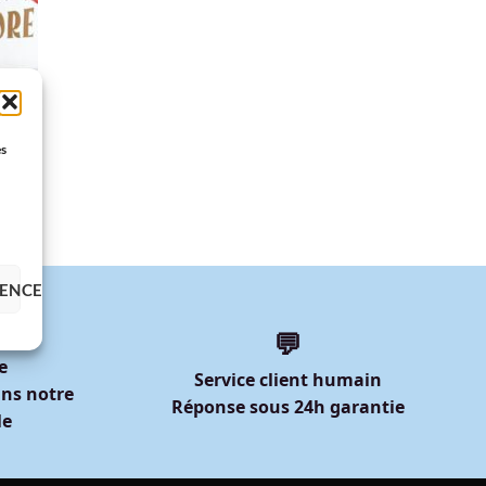
ie,
n…
es
RENCES
💬
e
Service client humain
ns notre
Réponse sous 24h garantie
le