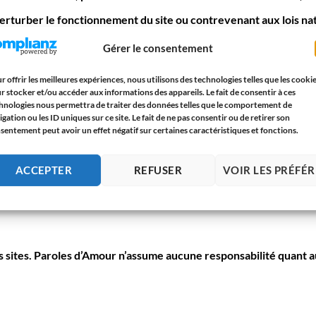
rturber le fonctionnement du site ou contrevenant aux lois nat
 moment.
Gérer le consentement
r offrir les meilleures expériences, nous utilisons des technologies telles que les cooki
r stocker et/ou accéder aux informations des appareils. Le fait de consentir à ces
hnologies nous permettra de traiter des données telles que le comportement de
personnelles sont réalisés conformément à notre
Politique de con
igation ou les ID uniques sur ce site. Le fait de ne pas consentir ou de retirer son
sentement peut avoir un effet négatif sur certaines caractéristiques et fonctions.
ACCEPTER
REFUSER
VOIR LES PRÉFÉ
sable des dommages directs ou indirects pouvant résulter de l’ac
sion frauduleuse.
s sites.
Paroles d’Amour
n’assume aucune responsabilité quant a