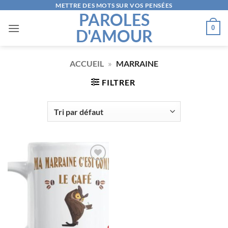
Passer
METTRE DES MOTS SUR VOS PENSÉES
PAROLES
au
0
D'AMOUR
contenu
ACCUEIL
»
MARRAINE
FILTRER
AJOUTER
À LA
LISTE
D’ENVIES