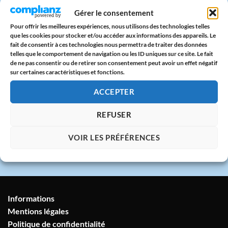
Paiement sécurisé
Gérer le consentement
CB & PayPal sur serveur protégé
Pour offrir les meilleures expériences, nous utilisons des technologies telles
que les cookies pour stocker et/ou accéder aux informations des appareils. Le
fait de consentir à ces technologies nous permettra de traiter des données
🇫🇷
telles que le comportement de navigation ou les ID uniques sur ce site. Le fait
de ne pas consentir ou de retirer son consentement peut avoir un effet négatif
Atelier en France
sur certaines caractéristiques et fonctions.
Imprimé avec amour dans notre atelier à
Marseille
ACCEPTER
REFUSER
💬
Service client humain
VOIR LES PRÉFÉRENCES
Réponse sous 24h garantie
Informations
Mentions légales
Politique de confidentialité