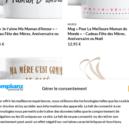
MUGS
« Je t’aime Ma Maman d’Amour » –
Mug « Pour La Meilleure Maman du
u Fête des Mères, Anniversaire ou
Monde » – Cadeau Fête des Mères,
Anniversaire ou Noël
5
€
12,95
€
AJOUTER
AJOUTE
À LA
À LA
LISTE
LISTE
D’ENVIES
D’ENVIE
Gérer le consentement
r offrir les meilleures expériences, nous utilisons des technologies telles que les cooki
r stocker et/ou accéder aux informations des appareils. Le fait de consentir à ces
hnologies nous permettra de traiter des données telles que le comportement de
igation ou les ID uniques sur ce site. Le fait de ne pas consentir ou de retirer son
sentement peut avoir un effet négatif sur certaines caractéristiques et fonctions.