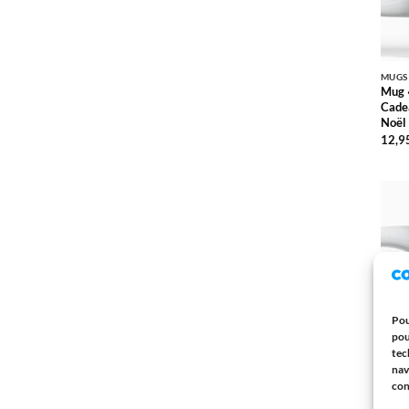
MUGS
Mug 
Cadea
Noël
12,9
Pou
pou
tec
nav
con