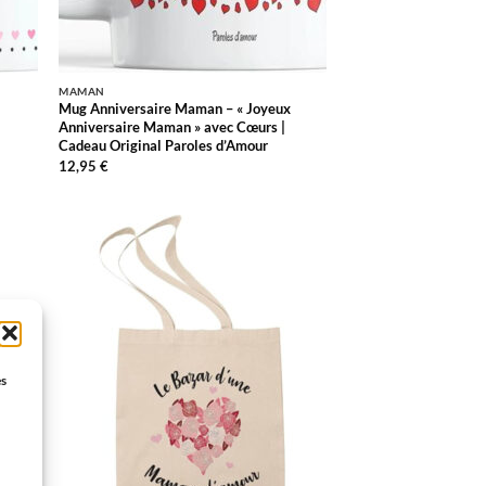
MAMAN
Mug Anniversaire Maman – « Joyeux
Anniversaire Maman » avec Cœurs |
Cadeau Original Paroles d’Amour
12,95
€
R
AJOUTER
À LA
LISTE
S
D’ENVIES
es