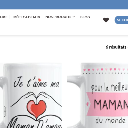
NOS PRODUITS
AIRE
IDÉES CADEAUX
BLOG
SE CO
6 résultats 
AJOUTER
AJOUTE
À LA
À LA
LISTE
LISTE
D’ENVIES
D’ENVIE