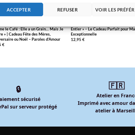
ACCEPTER
REFUSER
VOIR LES PRÉFÉ
AN
MAMAN
Humour Maman – « Ma Mère, c’est
Tote Bag « La Meilleure Maman du 
 le Café : Elle a un Grain… Mais Je
Entier » – Le Cadeau Parfait pour 
re » | Cadeau Fête des Mères,
Exceptionnelle
ersaire ou Noël – Paroles d’Amour
12,95
€
5
€
🇫🇷
🔒
Atelier en Franc
aiement sécurisé
Imprimé avec amour da
Pal sur serveur protégé
atelier à Marseil