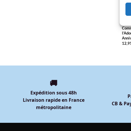
MAM
Mug 
Comme
l’Ado
Anniv
12,9
🚚
Expédition sous 48h
P
Livraison rapide en France
CB & Pay
métropolitaine