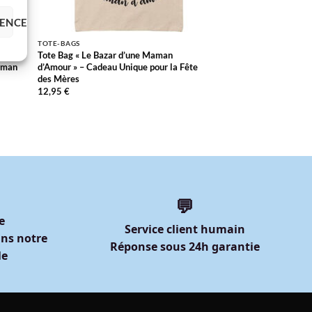
RENCES
TOTE-BAGS
Monde
Tote Bag « Le Bazar d’une Maman
Maman
d’Amour » – Cadeau Unique pour la Fête
des Mères
12,95
€
💬
e
Service client humain
ns notre
Réponse sous 24h garantie
le