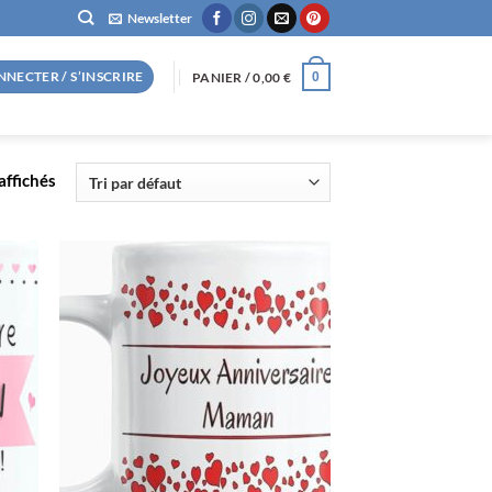
Newsletter
NNECTER / S’INSCRIRE
PANIER /
0,00
€
0
affichés
R
AJOUTER
À LA
LISTE
S
D’ENVIES