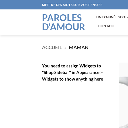
Passer
METTRE DES MOTS SUR VOS PENSÉES
au
PAROLES
contenu
FIN D’ANNÉE SCOL
D'AMOUR
CONTACT
ACCUEIL
»
MAMAN
You need to assign Widgets to
"Shop Sidebar"
in
Appearance >
Widgets
to show anything here