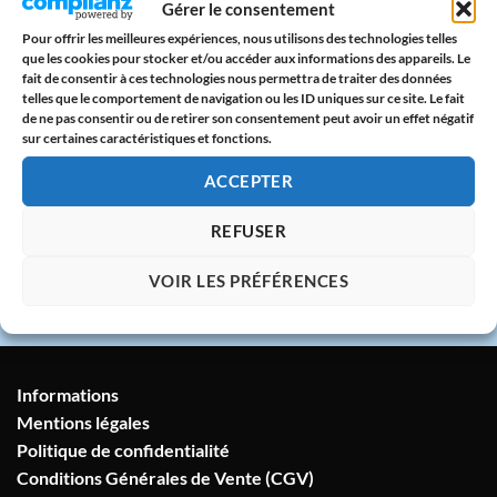
Gérer le consentement
CB & PayPal sur serveur protégé
Pour offrir les meilleures expériences, nous utilisons des technologies telles
que les cookies pour stocker et/ou accéder aux informations des appareils. Le
🇫🇷
fait de consentir à ces technologies nous permettra de traiter des données
telles que le comportement de navigation ou les ID uniques sur ce site. Le fait
Atelier en France
de ne pas consentir ou de retirer son consentement peut avoir un effet négatif
Imprimé avec amour dans notre atelier à
sur certaines caractéristiques et fonctions.
Marseille
ACCEPTER
💬
REFUSER
Service client humain
VOIR LES PRÉFÉRENCES
Réponse sous 24h garantie
Informations
Mentions légales
Politique de confidentialité
Conditions Générales de Vente (CGV)