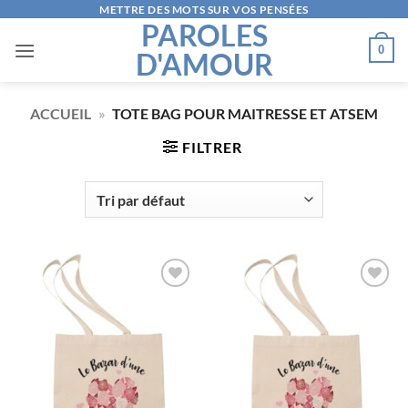
Passer
METTRE DES MOTS SUR VOS PENSÉES
PAROLES
au
0
D'AMOUR
contenu
ACCUEIL
»
TOTE BAG POUR MAITRESSE ET ATSEM
FILTRER
AJOUTER
AJOUTER
À LA
À LA
LISTE
LISTE
D’ENVIES
D’ENVIES