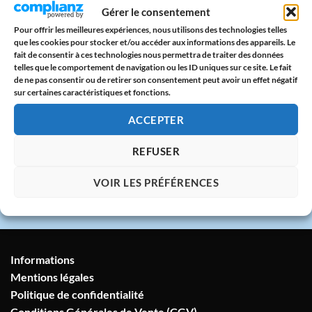
Paiement sécurisé
Gérer le consentement
CB & PayPal sur serveur protégé
Pour offrir les meilleures expériences, nous utilisons des technologies telles
que les cookies pour stocker et/ou accéder aux informations des appareils. Le
🇫🇷
fait de consentir à ces technologies nous permettra de traiter des données
telles que le comportement de navigation ou les ID uniques sur ce site. Le fait
Atelier en France
de ne pas consentir ou de retirer son consentement peut avoir un effet négatif
sur certaines caractéristiques et fonctions.
Imprimé avec amour dans notre atelier à
Marseille
ACCEPTER
💬
REFUSER
Service client humain
VOIR LES PRÉFÉRENCES
Réponse sous 24h garantie
Informations
Mentions légales
Politique de confidentialité
Conditions Générales de Vente (CGV)