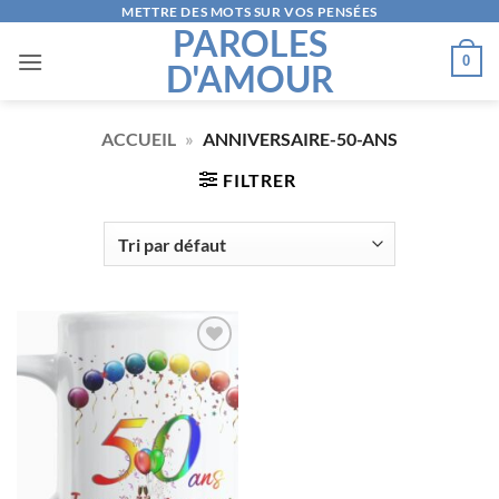
Passer
METTRE DES MOTS SUR VOS PENSÉES
PAROLES
au
0
D'AMOUR
contenu
ACCUEIL
»
ANNIVERSAIRE-50-ANS
FILTRER
AJOUTER
À LA
LISTE
D’ENVIES