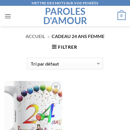
Passer
METTRE DES MOTS SUR VOS PENSÉES
PAROLES
au
0
D'AMOUR
contenu
ACCUEIL
»
CADEAU 24 ANS FEMME
FILTRER
AJOUTER
À LA
LISTE
D’ENVIES