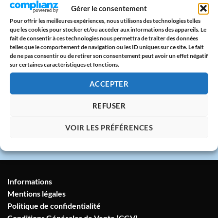
Paiement sécurisé
Gérer le consentement
CB & PayPal sur serveur protégé
Pour offrir les meilleures expériences, nous utilisons des technologies telles
que les cookies pour stocker et/ou accéder aux informations des appareils. Le
🇫🇷
fait de consentir à ces technologies nous permettra de traiter des données
telles que le comportement de navigation ou les ID uniques sur ce site. Le fait
Atelier en France
de ne pas consentir ou de retirer son consentement peut avoir un effet négatif
sur certaines caractéristiques et fonctions.
Imprimé avec amour dans notre atelier à
Marseille
ACCEPTER
💬
REFUSER
Service client humain
VOIR LES PRÉFÉRENCES
Réponse sous 24h garantie
Informations
Mentions légales
Politique de confidentialité
Conditions Générales de Vente (CGV)