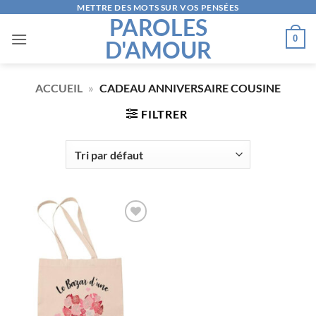
Passer
METTRE DES MOTS SUR VOS PENSÉES
PAROLES
au
0
D'AMOUR
contenu
ACCUEIL
»
CADEAU ANNIVERSAIRE COUSINE
FILTRER
AJOUTER
À LA
LISTE
D’ENVIES