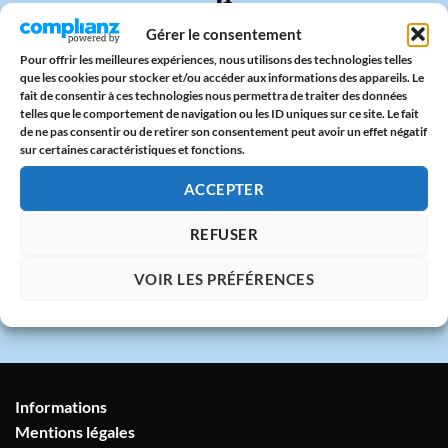
🔒
Gérer le consentement
Paiement sécurisé
CB & PayPal sur serveur protégé
Pour offrir les meilleures expériences, nous utilisons des technologies telles
que les cookies pour stocker et/ou accéder aux informations des appareils. Le
fait de consentir à ces technologies nous permettra de traiter des données
🇫🇷
telles que le comportement de navigation ou les ID uniques sur ce site. Le fait
de ne pas consentir ou de retirer son consentement peut avoir un effet négatif
Atelier en France
sur certaines caractéristiques et fonctions.
Imprimé avec amour dans notre atelier à
ACCEPTER
Marseille
REFUSER
💬
VOIR LES PRÉFÉRENCES
Service client humain
Réponse sous 24h garantie
Informations
Mentions légales