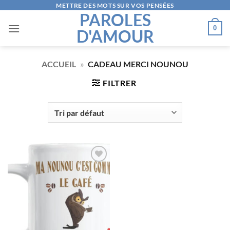
Passer
METTRE DES MOTS SUR VOS PENSÉES
PAROLES
au
0
D'AMOUR
contenu
ACCUEIL
»
CADEAU MERCI NOUNOU
FILTRER
AJOUTER
À LA
LISTE
D’ENVIES