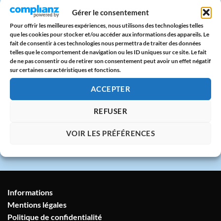
Paiement sécurisé
Gérer le consentement
CB & PayPal sur serveur protégé
Pour offrir les meilleures expériences, nous utilisons des technologies telles
que les cookies pour stocker et/ou accéder aux informations des appareils. Le
fait de consentir à ces technologies nous permettra de traiter des données
🇫🇷
telles que le comportement de navigation ou les ID uniques sur ce site. Le fait
de ne pas consentir ou de retirer son consentement peut avoir un effet négatif
Atelier en France
sur certaines caractéristiques et fonctions.
Imprimé avec amour dans notre atelier à
Marseille
ACCEPTER
REFUSER
💬
Service client humain
VOIR LES PRÉFÉRENCES
Réponse sous 24h garantie
Informations
Mentions légales
Politique de confidentialité