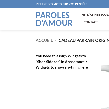
Passer
METTRE DES MOTS SUR VOS PENSÉES
au
PAROLES
contenu
FIN D’ANNÉE SCOL
D'AMOUR
CONTACT
ACCUEIL
»
CADEAU PARRAIN ORIGI
You need to assign Widgets to
"Shop Sidebar"
in
Appearance >
Widgets
to show anything here