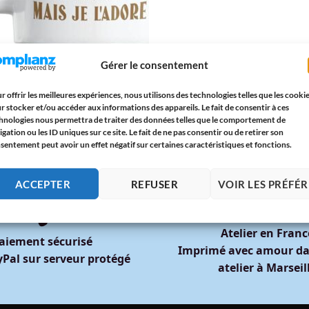
AIN
Gérer le consentement
Humour Mon Parrain – « Mon
in, c’est Comme le Café : Il a un
… Mais Je l’Adore » | Cadeau
r offrir les meilleures expériences, nous utilisons des technologies telles que les cooki
nal et Tendre – Paroles d’Amour
r stocker et/ou accéder aux informations des appareils. Le fait de consentir à ces
5
€
hnologies nous permettra de traiter des données telles que le comportement de
igation ou les ID uniques sur ce site. Le fait de ne pas consentir ou de retirer son
sentement peut avoir un effet négatif sur certaines caractéristiques et fonctions.
ACCEPTER
REFUSER
VOIR LES PRÉFÉ
🇫🇷
🔒
Atelier en Franc
aiement sécurisé
Imprimé avec amour da
Pal sur serveur protégé
atelier à Marseil