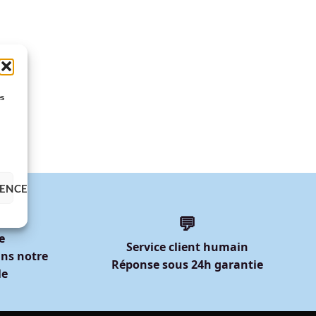
es
RENCES
💬
e
Service client humain
ns notre
Réponse sous 24h garantie
le