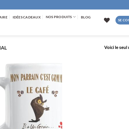
NOS PRODUITS
AIRE
IDÉES CADEAUX
BLOG
SE CO
Voici le seul
NAL
AJOUTER
À LA
LISTE
D’ENVIES