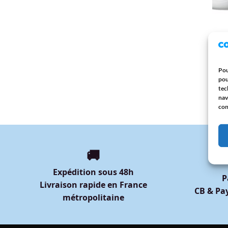
PARR
Mug 
Parra
Grain
Pou
Origi
pou
12,9
tec
nav
con
🚚
Expédition sous 48h
P
Livraison rapide en France
CB & Pay
métropolitaine