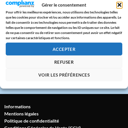
Paiement sécurisé
Gérer le consentement
CB & PayPal sur serveur protégé
Pour offrir les meilleures expériences, nous utilisons des technologies telles
que les cookies pour stocker et/ou accéder aux informations des appareils. Le
🇫🇷
fait de consentir à ces technologies nous permettra de traiter des données
telles que le comportement de navigation ou les ID uniques sur ce site. Le fait
Atelier en France
de ne pas consentir ou de retirer son consentement peut avoir un effet négatif
sur certaines caractéristiques et fonctions.
Imprimé avec amour dans notre atelier à
Marseille
ACCEPTER
💬
REFUSER
Service client humain
VOIR LES PRÉFÉRENCES
Réponse sous 24h garantie
Informations
Mentions légales
Politique de confidentialité
Conditions Générales de Vente (CGV)