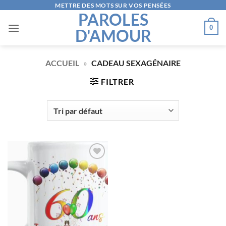
Passer
METTRE DES MOTS SUR VOS PENSÉES
PAROLES
au
0
D'AMOUR
contenu
ACCUEIL
»
CADEAU SEXAGÉNAIRE
FILTRER
AJOUTER
À LA
LISTE
D’ENVIES