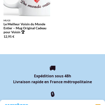
MUGS
Le Meilleur Voisin du Monde
Entier – Mug Original Cadeau
pour Voisin 🏆
12,95
€
🚚
Expédition sous 48h
Livraison rapide en France métropolitaine
🔒
Paiement sécurisé