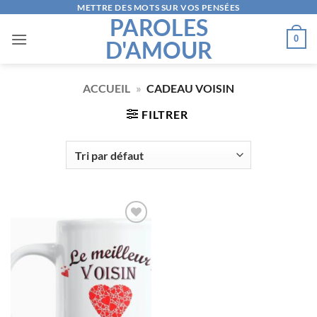
Passer
METTRE DES MOTS SUR VOS PENSÉES
PAROLES
au
0
D'AMOUR
contenu
ACCUEIL
»
CADEAU VOISIN
FILTRER
AJOUTER
À LA
LISTE
D’ENVIES