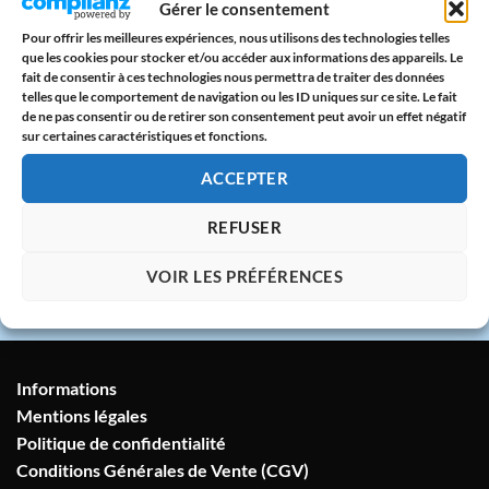
Gérer le consentement
CB & PayPal sur serveur protégé
Pour offrir les meilleures expériences, nous utilisons des technologies telles
que les cookies pour stocker et/ou accéder aux informations des appareils. Le
🇫🇷
fait de consentir à ces technologies nous permettra de traiter des données
telles que le comportement de navigation ou les ID uniques sur ce site. Le fait
Atelier en France
de ne pas consentir ou de retirer son consentement peut avoir un effet négatif
Imprimé avec amour dans notre atelier à
sur certaines caractéristiques et fonctions.
Marseille
ACCEPTER
💬
REFUSER
Service client humain
VOIR LES PRÉFÉRENCES
Réponse sous 24h garantie
Informations
Mentions légales
Politique de confidentialité
Conditions Générales de Vente (CGV)