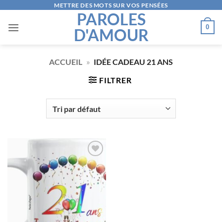
Passer
METTRE DES MOTS SUR VOS PENSÉES
PAROLES
au
0
D'AMOUR
contenu
ACCUEIL
»
IDÉE CADEAU 21 ANS
FILTRER
AJOUTER
À LA
LISTE
D’ENVIES