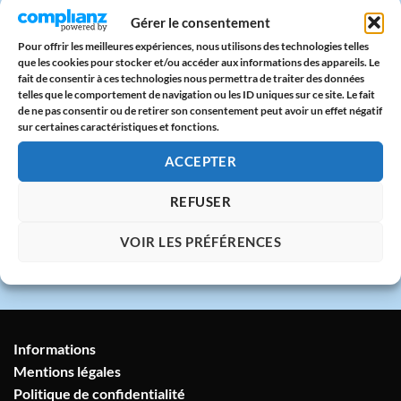
Paiement sécurisé
Gérer le consentement
CB & PayPal sur serveur protégé
Pour offrir les meilleures expériences, nous utilisons des technologies telles
que les cookies pour stocker et/ou accéder aux informations des appareils. Le
fait de consentir à ces technologies nous permettra de traiter des données
🇫🇷
telles que le comportement de navigation ou les ID uniques sur ce site. Le fait
de ne pas consentir ou de retirer son consentement peut avoir un effet négatif
Atelier en France
sur certaines caractéristiques et fonctions.
Imprimé avec amour dans notre atelier à
Marseille
ACCEPTER
REFUSER
💬
Service client humain
VOIR LES PRÉFÉRENCES
Réponse sous 24h garantie
Informations
Mentions légales
Politique de confidentialité