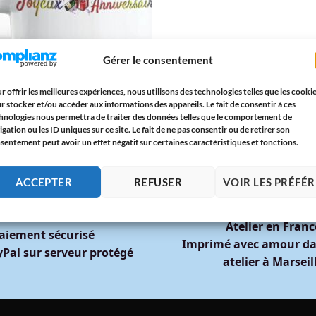
Gérer le consentement
VERSAIRE
Joyeux Anniversaire 30 Ans –
au Original Homme ou Femme |
r offrir les meilleures expériences, nous utilisons des technologies telles que les cooki
ns Colorés | Paroles d’Amour
r stocker et/ou accéder aux informations des appareils. Le fait de consentir à ces
5
€
hnologies nous permettra de traiter des données telles que le comportement de
igation ou les ID uniques sur ce site. Le fait de ne pas consentir ou de retirer son
sentement peut avoir un effet négatif sur certaines caractéristiques et fonctions.
ACCEPTER
REFUSER
VOIR LES PRÉFÉ
🇫🇷
🔒
Atelier en Franc
aiement sécurisé
Imprimé avec amour da
Pal sur serveur protégé
atelier à Marseil