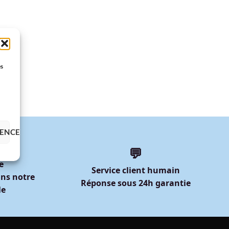
es
RENCES
💬
e
Service client humain
ns notre
Réponse sous 24h garantie
le