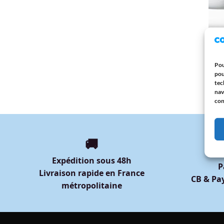
ANNI
Mug 
Cade
Pou
Ballo
pou
12,9
tec
nav
con
🚚
Expédition sous 48h
P
Livraison rapide en France
CB & Pay
métropolitaine