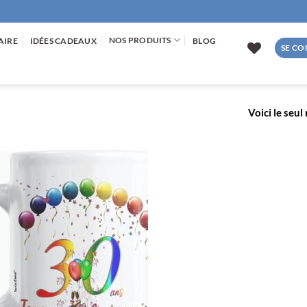
NOS PRODUITS
AIRE
IDÉES CADEAUX
BLOG
SE CO
Voici le seul
AJOUTER
À LA
LISTE
D’ENVIES