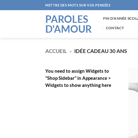
Passer
METTRE DES MOTS SUR VOS PENSÉES
au
PAROLES
contenu
FIN D’ANNÉE SCOL
D'AMOUR
CONTACT
ACCUEIL
»
IDÉE CADEAU 30 ANS
You need to assign Widgets to
"Shop Sidebar"
in
Appearance >
Widgets
to show anything here