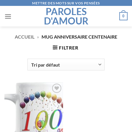
Passer
METTRE DES MOTS SUR VOS PENSÉES
PAROLES
au
0
D'AMOUR
contenu
ACCUEIL
»
MUG ANNIVERSAIRE CENTENAIRE
FILTRER
AJOUTER
À LA
LISTE
D’ENVIES