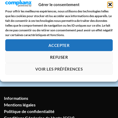
Paiement sécurisé
Gérer le consentement
CB & PayPal sur serveur protégé
Pour offrir les meilleures expériences, nous utilisons des technologies telles
que les cookies pour stocker et/ou accéder aux informations des appareils. Le
🇫🇷
fait de consentir à ces technologies nous permettra de traiter des données
telles que le comportement de navigation ou les ID uniques sur ce site. Le fait
Atelier en France
de ne pas consentir ou de retirer son consentement peut avoir un effet négatif
sur certaines caractéristiques et fonctions.
Imprimé avec amour dans notre atelier à
Marseille
ACCEPTER
💬
REFUSER
Service client humain
VOIR LES PRÉFÉRENCES
Réponse sous 24h garantie
Informations
Mentions légales
Politique de confidentialité
Conditions Générales de Vente (CGV)