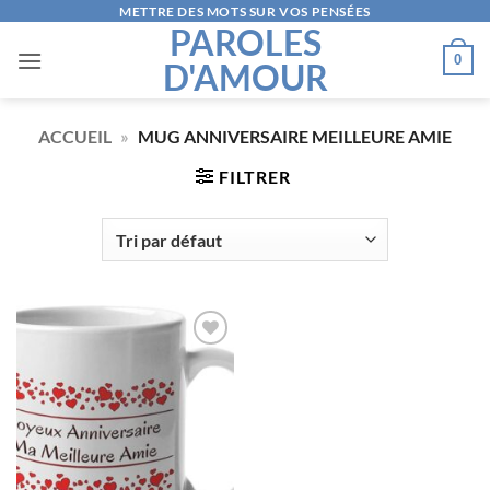
Passer
METTRE DES MOTS SUR VOS PENSÉES
PAROLES
au
0
D'AMOUR
contenu
ACCUEIL
»
MUG ANNIVERSAIRE MEILLEURE AMIE
FILTRER
AJOUTER
À LA
LISTE
D’ENVIES