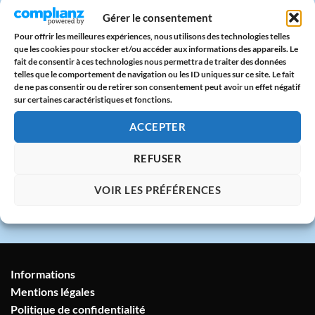
Paiement sécurisé
Gérer le consentement
CB & PayPal sur serveur protégé
Pour offrir les meilleures expériences, nous utilisons des technologies telles
que les cookies pour stocker et/ou accéder aux informations des appareils. Le
fait de consentir à ces technologies nous permettra de traiter des données
🇫🇷
telles que le comportement de navigation ou les ID uniques sur ce site. Le fait
de ne pas consentir ou de retirer son consentement peut avoir un effet négatif
Atelier en France
sur certaines caractéristiques et fonctions.
Imprimé avec amour dans notre atelier à
Marseille
ACCEPTER
REFUSER
💬
Service client humain
VOIR LES PRÉFÉRENCES
Réponse sous 24h garantie
Informations
Mentions légales
Politique de confidentialité