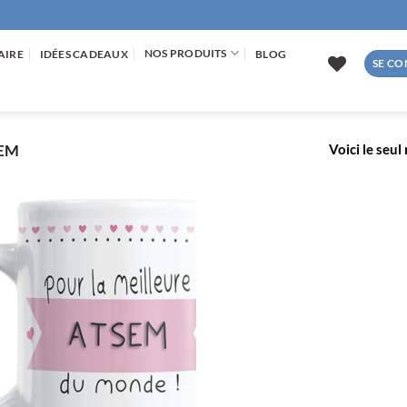
NOS PRODUITS
AIRE
IDÉES CADEAUX
BLOG
SE CO
Voici le seul
SEM
AJOUTER
À LA
LISTE
D’ENVIES