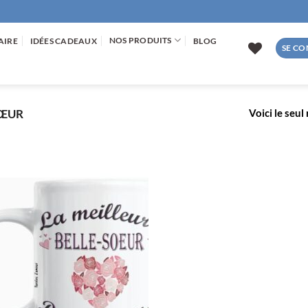
NOS PRODUITS
AIRE
IDÉES CADEAUX
BLOG
SE CO
Voici le seul
SŒUR
AJOUTER
À LA
LISTE
D’ENVIES