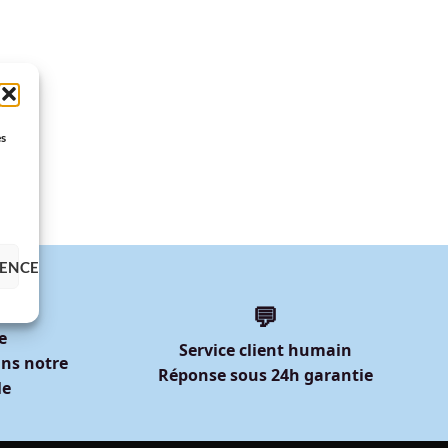
es
RENCES
💬
e
Service client humain
ns notre
Réponse sous 24h garantie
le