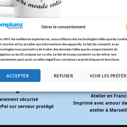
MEILLEUR DU MONDE ENTIER
Gérer le consentement
« La Meilleure Belle-Sœur du Monde
r » – Cadeau Original pour Belle-
 Anniversaire, Noël, Remerciement,
r offrir les meilleures expériences, nous utilisons des technologies telles que les cooki
e avec Message – Paroles d’Amour
r stocker et/ou accéder aux informations des appareils. Le fait de consentir à ces
5
€
hnologies nous permettra de traiter des données telles que le comportement de
igation ou les ID uniques sur ce site. Le fait de ne pas consentir ou de retirer son
sentement peut avoir un effet négatif sur certaines caractéristiques et fonctions.
ACCEPTER
REFUSER
VOIR LES PRÉFÉ
🇫🇷
🔒
Atelier en Franc
aiement sécurisé
Imprimé avec amour da
Pal sur serveur protégé
atelier à Marseil