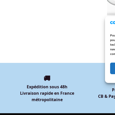
MUG 
Mug 
Entie
Sœur,
Pou
Tass
pou
12,9
tec
nav
con
🚚
Expédition sous 48h
P
Livraison rapide en France
CB & Pay
métropolitaine