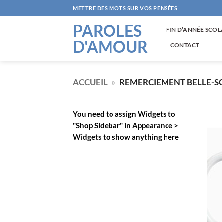
Passer
METTRE DES MOTS SUR VOS PENSÉES
au
PAROLES
contenu
FIN D’ANNÉE SCOL
D'AMOUR
CONTACT
ACCUEIL
»
REMERCIEMENT BELLE-
You need to assign Widgets to
"Shop Sidebar"
in
Appearance >
Widgets
to show anything here