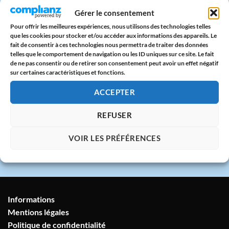
Paiement sécurisé
Gérer le consentement
CB & PayPal sur serveur protégé
Pour offrir les meilleures expériences, nous utilisons des technologies telles
que les cookies pour stocker et/ou accéder aux informations des appareils. Le
fait de consentir à ces technologies nous permettra de traiter des données
🇫🇷
telles que le comportement de navigation ou les ID uniques sur ce site. Le fait
de ne pas consentir ou de retirer son consentement peut avoir un effet négatif
Atelier en France
sur certaines caractéristiques et fonctions.
Imprimé avec amour dans notre atelier à
Marseille
ACCEPTER
REFUSER
💬
Service client humain
VOIR LES PRÉFÉRENCES
Réponse sous 24h garantie
Informations
Mentions légales
Politique de confidentialité