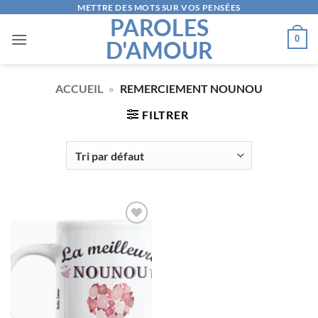
Passer
METTRE DES MOTS SUR VOS PENSÉES
PAROLES
au
0
D'AMOUR
contenu
ACCUEIL
»
REMERCIEMENT NOUNOU
FILTRER
AJOUTER
À LA
LISTE
D’ENVIES