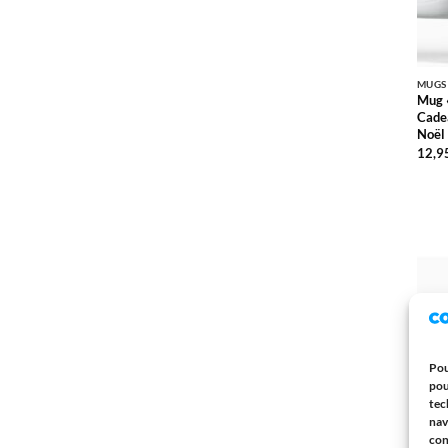
MUGS
Mug 
Cadea
Noël
12,9
Pou
pou
tec
nav
con