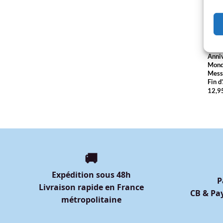
MUG 
Paro
Anniv
Monde
Messa
Fin d
12,9
🚚
Expédition sous 48h
P
Livraison rapide en France
CB & Pay
métropolitaine