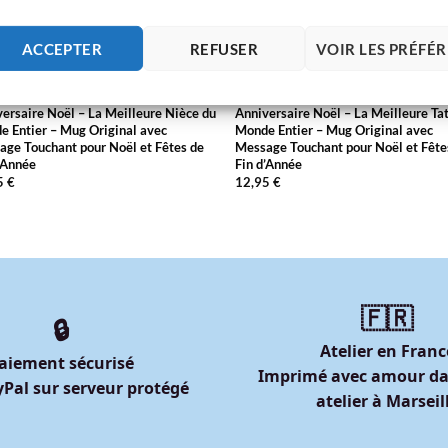
ACCEPTER
REFUSER
VOIR LES PRÉFÉ
MEILLEUR DU MONDE ENTIER
MUG MEILLEUR DU MONDE ENTIER
les d’Amour Cadeau Nièce
Paroles d’Amour Cadeau Tata
ersaire Noël – La Meilleure Nièce du
Anniversaire Noël – La Meilleure Ta
 Entier – Mug Original avec
Monde Entier – Mug Original avec
ge Touchant pour Noël et Fêtes de
Message Touchant pour Noël et Fête
’Année
Fin d’Année
5
€
12,95
€
🇫🇷
🔒
Atelier en Franc
aiement sécurisé
Imprimé avec amour da
Pal sur serveur protégé
atelier à Marseil