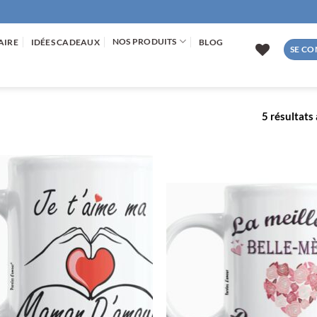
NOS PRODUITS
AIRE
IDÉES CADEAUX
BLOG
SE CO
5 résultats 
AJOUTER
AJOUTE
À LA
À LA
LISTE
LISTE
D’ENVIES
D’ENVIE