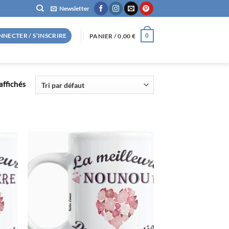
Newsletter
NNECTER / S’INSCRIRE
PANIER /
0,00
€
0
affichés
R
AJOUTER
À LA
LISTE
S
D’ENVIES