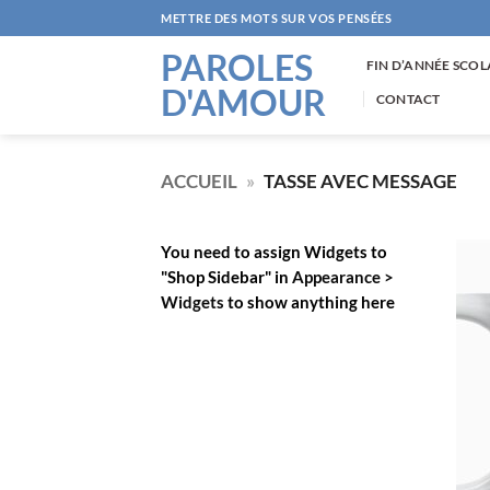
Passer
METTRE DES MOTS SUR VOS PENSÉES
au
PAROLES
contenu
FIN D’ANNÉE SCOL
D'AMOUR
CONTACT
ACCUEIL
»
TASSE AVEC MESSAGE
You need to assign Widgets to
"Shop Sidebar"
in
Appearance >
Widgets
to show anything here