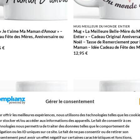
MUG MEILLEUR DU MONDE ENTIER
« Je t’aime Ma Maman d’Amour » –
Mug « La Meilleure Belle-Mère du 
u Fête des Mères, Anniversaire ou
Entier » – Cadeau Original Anniversa
Noël – Tasse de Remerciement pour 
Maman – Idée Cadeau de Fête des M
5
€
12,95
€
AJOUTER
AJOUTE
À LA
À LA
LISTE
LISTE
D’ENVIES
D’ENVIE
Gérer le consentement
r offrir les meilleures expériences, nous utilisons des technologies telles que les cooki
r stocker et/ou accéder aux informations des appareils. Le fait de consentir à ces
hnologies nous permettra de traiter des données telles que le comportement de
igation ou les ID uniques sur ce site. Le fait de ne pas consentir ou de retirer son
sentement peut avoir un effet négatif sur certaines caractéristiques et fonctions.