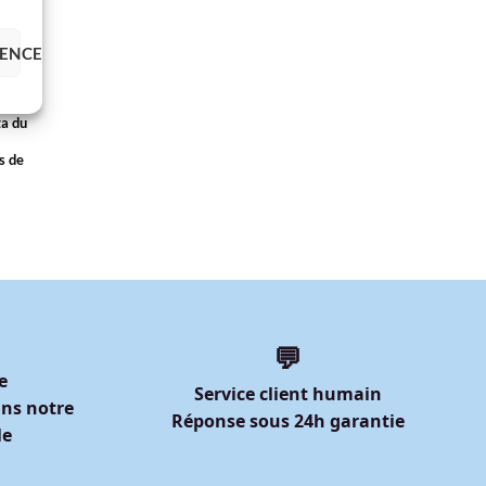
RENCES
ta du
s de
💬
e
Service client humain
ns notre
Réponse sous 24h garantie
le