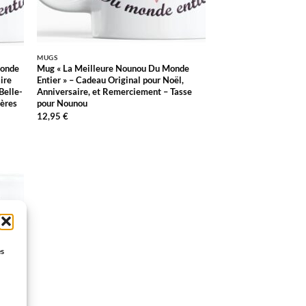
MUGS
Monde
Mug « La Meilleure Nounou Du Monde
ire
Entier » – Cadeau Original pour Noël,
Belle-
Anniversaire, et Remerciement – Tasse
ères
pour Nounou
12,95
€
R
S
es