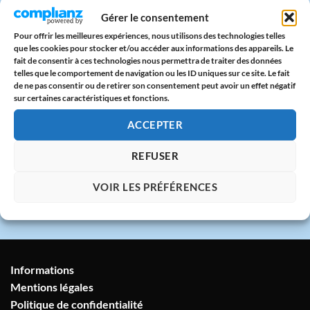
Paiement sécurisé
Gérer le consentement
CB & PayPal sur serveur protégé
Pour offrir les meilleures expériences, nous utilisons des technologies telles
que les cookies pour stocker et/ou accéder aux informations des appareils. Le
fait de consentir à ces technologies nous permettra de traiter des données
🇫🇷
telles que le comportement de navigation ou les ID uniques sur ce site. Le fait
de ne pas consentir ou de retirer son consentement peut avoir un effet négatif
Atelier en France
sur certaines caractéristiques et fonctions.
Imprimé avec amour dans notre atelier à
Marseille
ACCEPTER
REFUSER
💬
Service client humain
VOIR LES PRÉFÉRENCES
Réponse sous 24h garantie
Informations
Mentions légales
Politique de confidentialité