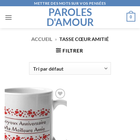
Passer
METTRE DES MOTS SUR VOS PENSÉES
PAROLES
au
0
D'AMOUR
contenu
ACCUEIL
»
TASSE CŒUR AMITIÉ
FILTRER
AJOUTER
À LA
LISTE
D’ENVIES