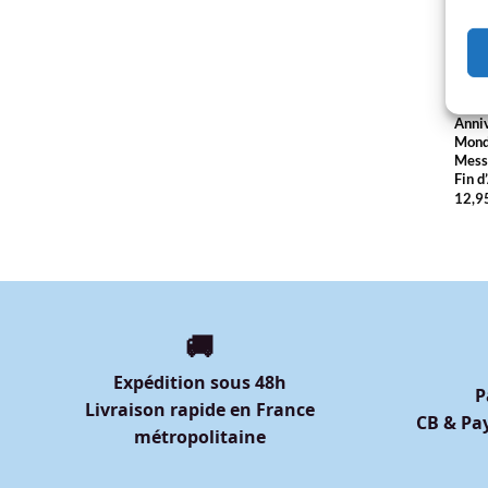
MUG 
Paro
Anniv
Monde
Messa
Fin d
12,9
🚚
Expédition sous 48h
P
Livraison rapide en France
CB & Pay
métropolitaine