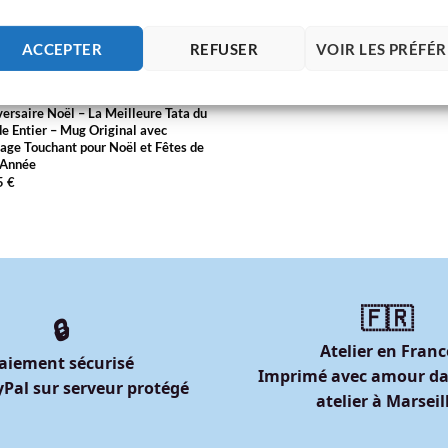
ACCEPTER
REFUSER
VOIR LES PRÉFÉ
MEILLEUR DU MONDE ENTIER
les d’Amour Cadeau Tata
ersaire Noël – La Meilleure Tata du
 Entier – Mug Original avec
ge Touchant pour Noël et Fêtes de
’Année
5
€
🇫🇷
🔒
Atelier en Franc
aiement sécurisé
Imprimé avec amour da
Pal sur serveur protégé
atelier à Marseil