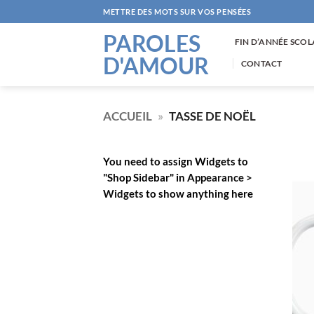
Passer
METTRE DES MOTS SUR VOS PENSÉES
au
PAROLES
contenu
FIN D’ANNÉE SCOL
D'AMOUR
CONTACT
ACCUEIL
»
TASSE DE NOËL
You need to assign Widgets to
"Shop Sidebar"
in
Appearance >
Widgets
to show anything here