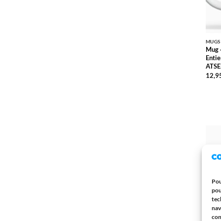
MUGS
Mug 
Entie
ATSE
12,9
Pou
pou
tec
nav
con