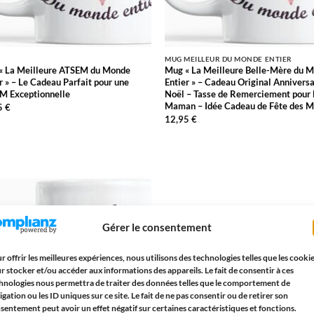
MUG MEILLEUR DU MONDE ENTIER
« La Meilleure ATSEM du Monde
Mug « La Meilleure Belle-Mère du 
r » – Le Cadeau Parfait pour une
Entier » – Cadeau Original Anniversa
M Exceptionnelle
Noël – Tasse de Remerciement pour 
Maman – Idée Cadeau de Fête des M
5
€
12,95
€
AJOUTER
À LA
LISTE
D’ENVIES
Gérer le consentement
r offrir les meilleures expériences, nous utilisons des technologies telles que les cooki
r stocker et/ou accéder aux informations des appareils. Le fait de consentir à ces
hnologies nous permettra de traiter des données telles que le comportement de
igation ou les ID uniques sur ce site. Le fait de ne pas consentir ou de retirer son
sentement peut avoir un effet négatif sur certaines caractéristiques et fonctions.