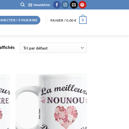
Newsletter
NNECTER / S’INSCRIRE
PANIER /
0,00
€
0
affichés
R
AJOUTER
À LA
LISTE
S
D’ENVIES