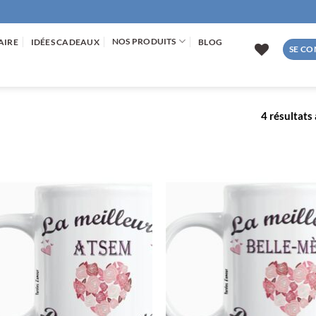
NOS PRODUITS
AIRE
IDÉES CADEAUX
BLOG
SE CO
4 résultats 
AJOUTER
AJOUTE
À LA
À LA
LISTE
LISTE
D’ENVIES
D’ENVIE