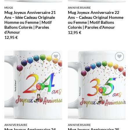
MUGS
ANNIVERSAIRE
Mug Joyeux Anniversaire 21
Mug Joyeux Anniversaire 22
Ans – Idée Cadeau Originale
Ans – Cadeau Original Homme
Homme ou Femme | Motif
ou Femme | Motif Ballons
Ballons Colorés | Paroles
Colorés | Paroles d’Amour
d’Amour
12,95
€
12,95
€
AJOUTER
AJOUTER
À LA
À LA
LISTE
LISTE
D’ENVIES
D’ENVIES
ANNIVERSAIRE
ANNIVERSAIRE
Mug Joyeux Anniversaire 24
Mug Joyeux Anniversaire 35