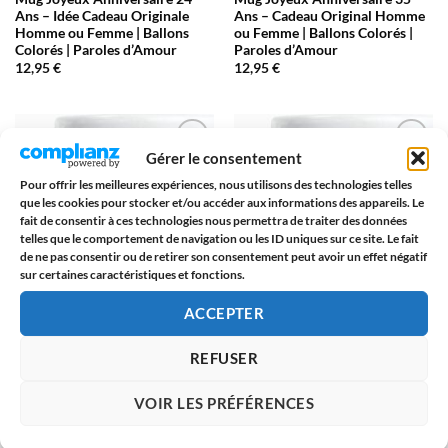
Ans – Idée Cadeau Originale
Ans – Cadeau Original Homme
Homme ou Femme | Ballons
ou Femme | Ballons Colorés |
Colorés | Paroles d’Amour
Paroles d’Amour
12,95
€
12,95
€
Gérer le consentement
AJOUTER
AJOUTER
Pour offrir les meilleures expériences, nous utilisons des technologies telles
À LA
À LA
LISTE
LISTE
que les cookies pour stocker et/ou accéder aux informations des appareils. Le
D’ENVIES
D’ENVIES
fait de consentir à ces technologies nous permettra de traiter des données
telles que le comportement de navigation ou les ID uniques sur ce site. Le fait
de ne pas consentir ou de retirer son consentement peut avoir un effet négatif
sur certaines caractéristiques et fonctions.
ACCEPTER
REFUSER
ANNIVERSAIRE
ANNIVERSAIRE
Mug Joyeux Anniversaire 60
Mug Joyeux Anniversaire 75
VOIR LES PRÉFÉRENCES
Ans – Cadeau Original Homme
Ans – Cadeau Original Homme
ou Femme | Ballons Colorés |
ou Femme | Ballons Colorés |
Paroles d’Amour
Paroles d’Amour