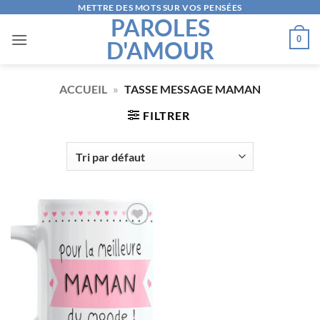
Passer
METTRE DES MOTS SUR VOS PENSÉES
PAROLES
au
0
D'AMOUR
contenu
ACCUEIL
»
TASSE MESSAGE MAMAN
FILTRER
AJOUTER
À LA
LISTE
D’ENVIES