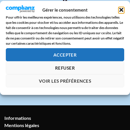
🔒
Gérer le consentement
Paiement sécurisé
CB & PayPal sur serveur protégé
Pour offrir les meilleures expériences, nous utilisons des technologies telles
que les cookies pour stocker et/ou accéder aux informations des appareils. Le
fait de consentir à ces technologies nous permettra de traiter des données
🇫🇷
telles que le comportement de navigation ou les ID uniques sur ce site. Le fait
de ne pas consentir ou de retirer son consentement peut avoir un effet négatif
Atelier en France
sur certaines caractéristiques et fonctions.
Imprimé avec amour dans notre atelier à
ACCEPTER
Marseille
REFUSER
💬
VOIR LES PRÉFÉRENCES
Service client humain
Réponse sous 24h garantie
Informations
Mentions légales