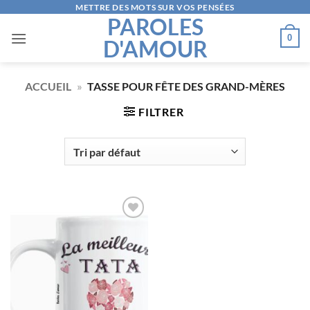
Passer
METTRE DES MOTS SUR VOS PENSÉES
PAROLES
au
0
D'AMOUR
contenu
ACCUEIL
»
TASSE POUR FÊTE DES GRAND-MÈRES
FILTRER
AJOUTER
À LA
LISTE
D’ENVIES