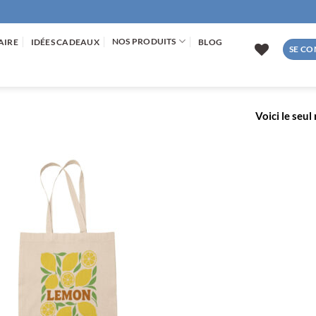
NOS PRODUITS
AIRE
IDÉES CADEAUX
BLOG
SE CO
Voici le seul
AJOUTER
À LA
LISTE
D’ENVIES