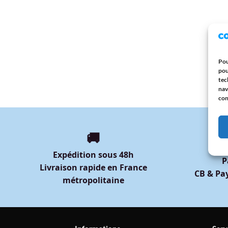
TOTE
Tote
Citro
Pou
12,9
pou
tec
nav
con
🚚
Expédition sous 48h
P
Livraison rapide en France
CB & Pay
métropolitaine