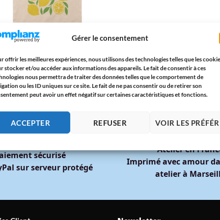
Gérer le consentement
S-BAG
 Bag “LEMON” – Sac Cabas au Motif
n, Original, Pratique et Réutilisable
r offrir les meilleures expériences, nous utilisons des technologies telles que les cooki
5
€
r stocker et/ou accéder aux informations des appareils. Le fait de consentir à ces
hnologies nous permettra de traiter des données telles que le comportement de
igation ou les ID uniques sur ce site. Le fait de ne pas consentir ou de retirer son
sentement peut avoir un effet négatif sur certaines caractéristiques et fonctions.
ACCEPTER
REFUSER
VOIR LES PRÉFÉ
🇫🇷
🔒
Atelier en Franc
aiement sécurisé
Imprimé avec amour da
Pal sur serveur protégé
atelier à Marseil