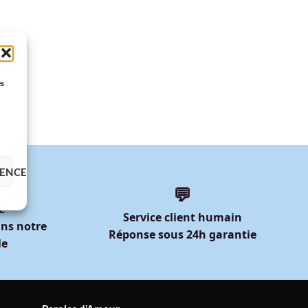
es
RENCES
💬
e
Service client humain
ns notre
Réponse sous 24h garantie
le