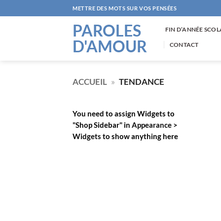
Passer
METTRE DES MOTS SUR VOS PENSÉES
au
PAROLES
contenu
FIN D’ANNÉE SCOL
D'AMOUR
CONTACT
ACCUEIL
»
TENDANCE
You need to assign Widgets to
"Shop Sidebar"
in
Appearance >
Widgets
to show anything here