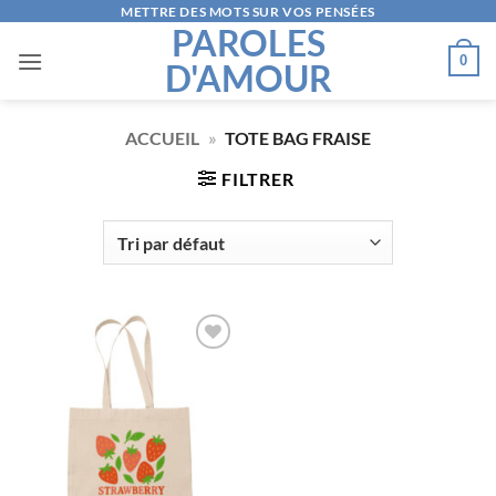
Passer
METTRE DES MOTS SUR VOS PENSÉES
PAROLES
au
0
D'AMOUR
contenu
ACCUEIL
»
TOTE BAG FRAISE
FILTRER
AJOUTER
À LA
LISTE
D’ENVIES