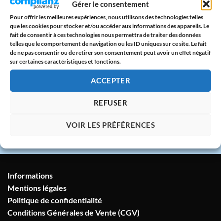
Gérer le consentement
CB & PayPal sur serveur protégé
Pour offrir les meilleures expériences, nous utilisons des technologies telles
que les cookies pour stocker et/ou accéder aux informations des appareils. Le
🇫🇷
fait de consentir à ces technologies nous permettra de traiter des données
telles que le comportement de navigation ou les ID uniques sur ce site. Le fait
Atelier en France
de ne pas consentir ou de retirer son consentement peut avoir un effet négatif
Imprimé avec amour dans notre atelier à
sur certaines caractéristiques et fonctions.
Marseille
ACCEPTER
💬
REFUSER
Service client humain
VOIR LES PRÉFÉRENCES
Réponse sous 24h garantie
Informations
Mentions légales
Politique de confidentialité
Conditions Générales de Vente (CGV)