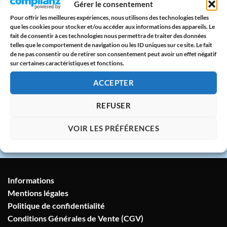
Gérer le consentement
CB & PayPal sur serveur protégé
Pour offrir les meilleures expériences, nous utilisons des technologies telles
que les cookies pour stocker et/ou accéder aux informations des appareils. Le
🇫🇷
fait de consentir à ces technologies nous permettra de traiter des données
telles que le comportement de navigation ou les ID uniques sur ce site. Le fait
Atelier en France
de ne pas consentir ou de retirer son consentement peut avoir un effet négatif
Imprimé avec amour dans notre atelier à
sur certaines caractéristiques et fonctions.
Marseille
ACCEPTER
💬
REFUSER
Service client humain
VOIR LES PRÉFÉRENCES
Réponse sous 24h garantie
Informations
Mentions légales
Politique de confidentialité
Conditions Générales de Vente (CGV)