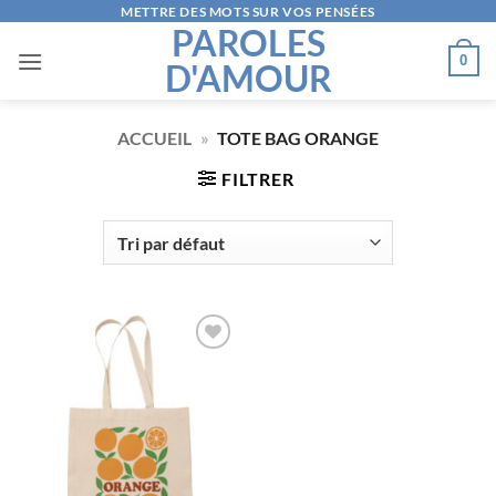
Passer
METTRE DES MOTS SUR VOS PENSÉES
PAROLES
au
0
D'AMOUR
contenu
ACCUEIL
»
TOTE BAG ORANGE
FILTRER
AJOUTER
À LA
LISTE
D’ENVIES