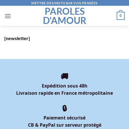
Passer
METTRE DES MOTS SUR VOS PENSÉES
PAROLES
au
0
D'AMOUR
contenu
[newsletter]
🚚
Expédition sous 48h
Livraison rapide en France métropolitaine
🔒
Paiement sécurisé
CB & PayPal sur serveur protégé