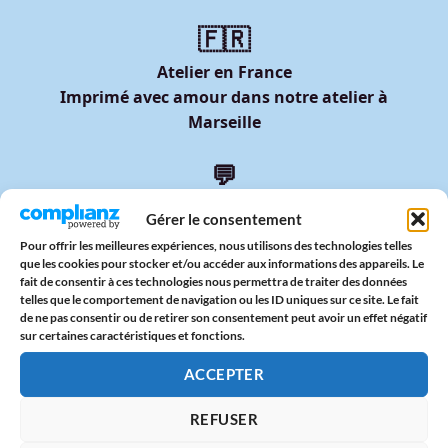
🇫🇷
Atelier en France
Imprimé avec amour dans notre atelier à
Marseille
💬
Service client humain
Gérer le consentement
Réponse sous 24h garantie
Pour offrir les meilleures expériences, nous utilisons des technologies telles
que les cookies pour stocker et/ou accéder aux informations des appareils. Le
fait de consentir à ces technologies nous permettra de traiter des données
telles que le comportement de navigation ou les ID uniques sur ce site. Le fait
de ne pas consentir ou de retirer son consentement peut avoir un effet négatif
Informations
sur certaines caractéristiques et fonctions.
Mentions légales
ACCEPTER
Politique de confidentialité
Conditions Générales de Vente (CGV)
REFUSER
Conditions Générales d'Utilisation (CGU)