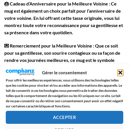
🎂
Cadeau d’Anniversaire pour la Meilleure Voisine
: Ce
mug est également un choix parfait pour l’anniversaire de
votre voisine. En lui offrant cette tasse originale, vous lui
montrez toute votre reconnaissance pour sa gentillesse et
sa présence dans votre quotidien.
💌
Remerciement pour la Meilleure Voisine
: Que ce soit
pour sa gentillesse, son sourire contagieux ou sa façon de
rendre vos journées meilleures, ce mug est le symbole
parfait de votre gratitude.
Gérer le consentement
🌟
Design Unique et Exclusif
: Ce mug en céramique de
Pour offrir les meilleures expériences, nous utilisons des technologies telles
que les cookies pour stocker et/ou accéder aux informations des appareils. Le
haute qualité est imprimé des deux côtés dans notre atelier
fait de consentir à ces technologies nous permettra de traiter des données
en France. Il est durable, résistant aux chocs et compatible
telles que le comportement de navigation ou les ID uniques sur ce site. Le fait
de ne pas consentir ou de retirer son consentement peut avoir un effet négatif
avec le micro-ondes et le lave-vaisselle, pour une
sur certaines caractéristiques et fonctions.
utilisation quotidienne facile.
ACCEPTER
☕
Une Grande Capacité de 330 ml
: Idéal pour savourer un