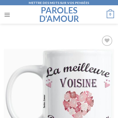
Passer
METTRE DES MOTS SUR VOS PENSÉES
PAROLES
au
0
D'AMOUR
contenu
AJOUTER
À LA
LISTE
D’ENVIES