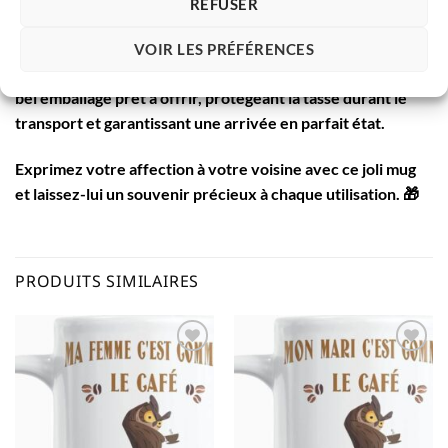
café bien chaud, un thé réconfortant ou toute autre
REFUSER
boisson de son choix. Parfait pour ses moments de détente.
VOIR LES PRÉFÉRENCES
📦
Emballage Soigné et Élégant
: Ce mug est livré dans un
bel emballage prêt à offrir, protégeant la tasse durant le
transport et garantissant une arrivée en parfait état.
Exprimez votre affection à votre voisine avec ce joli mug
et laissez-lui un souvenir précieux à chaque utilisation. 🎁
PRODUITS SIMILAIRES
AJOUTER
AJOUTER
À LA
À LA
LISTE
LISTE
D’ENVIES
D’ENVIES