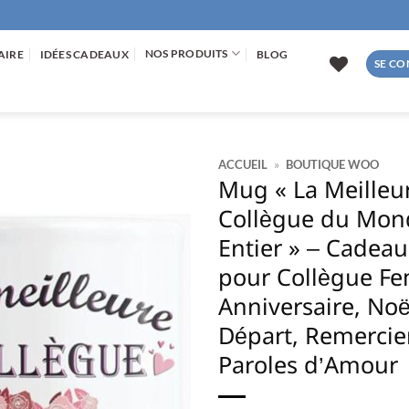
NOS PRODUITS
AIRE
IDÉES CADEAUX
BLOG
SE CO
ACCUEIL
»
BOUTIQUE WOO
Mug « La Meilleu
AJOUTER
Collègue du Mon
À LA
Entier » – Cadeau
LISTE
D’ENVIES
pour Collègue F
Anniversaire, Noë
Départ, Remerci
Paroles d’Amour