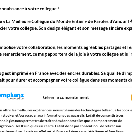
onnaissance à votre collègue !
le
« La Meilleure Collègue du Monde Entier »
de
Paroles d’Amour
! 
cier
votre collègue. Son design élégant et son message sincère expri
ymbolise votre collaboration, les moments agréables partagés et l’es
e remerciement
, ce mug apportera de la joie à votre collègue et lui
ug est imprimé en
France
avec des encres durables. Sa qualité d’im
st fait pour durer et accompagner votre collègue dans ses moments d
n cadeau parfait pour Noël. Avec son design chaleureux et son mess
Gérer le consentement
s fêtes.
r offrir les meilleures expériences, nous utilisons des technologies telles que les cooki
ue exceptionnelle
: Surprenez votre collègue avec un cadeau original
r stocker et/ou accéder aux informations des appareils. Le fait de consentir à ces
 ravira votre collègue et ajoutera une touche d’originalité à son 
hnologies nous permettra de traiter des données telles que le comportement de
igation ou les ID uniques sur ce site. Le fait de ne pas consentir ou de retirer son
gue du monde
: Faites plaisir à votre collègue en lui offrant ce mug
sentement peut avoir un effet négatif sur certaines caractéristiques et fonctions.