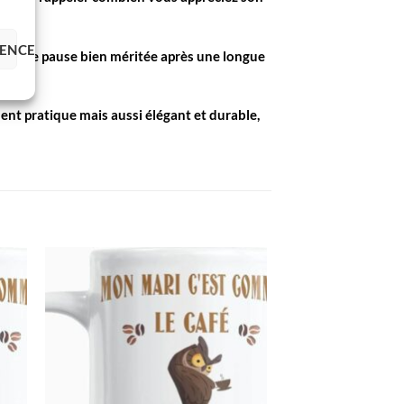
RENCES
pour une pause bien méritée après une longue
ent pratique mais aussi élégant et durable,
R
AJOUTER
À LA
LISTE
S
D’ENVIES