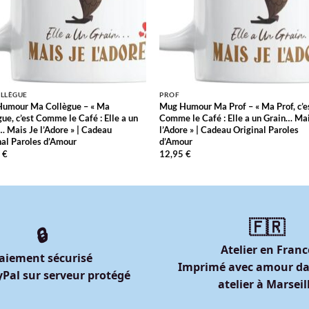
LLÈGUE
PROF
umour Ma Collègue – « Ma
Mug Humour Ma Prof – « Ma Prof, c’e
ue, c’est Comme le Café : Elle a un
Comme le Café : Elle a un Grain… Ma
… Mais Je l’Adore » | Cadeau
l’Adore » | Cadeau Original Paroles
nal Paroles d’Amour
d’Amour
5
€
12,95
€
🇫🇷
🔒
Atelier en Franc
aiement sécurisé
Imprimé avec amour da
Pal sur serveur protégé
atelier à Marseil