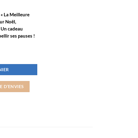
« La Meilleure
ur
Noël
,
. Un cadeau
ellir ses pauses !
ègue du Monde Entier" – Cadeau Original pour Collègue Femme, Anniversaire
NIER
E D’ENVIES