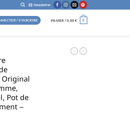
Newsletter
NNECTER / S’INSCRIRE
PANIER /
0,00
€
0
re
de
 Original
emme,
l, Pot de
ement –