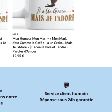
MARI
st
Mug Humour Mon Mari – « Mon Mari,
is Je
c’est Comme le Café : Il a un Grain… Mais
Je l’Adore » | Cadeau Drôle et Tendre –
Paroles d’Amour
12,95
€
💬
e
Service client humain
ns notre
Réponse sous 24h garantie
le