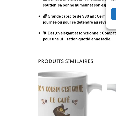
soutien, sa bonne humeur et son esprit d’
🌈 Grande capacité de 330 ml
: Ce mug est
journée ou pour se détendre au réveil.
🌟 Design élégant et fonctionnel
: Compati
pour une utilisation quotidienne facile.
PRODUITS SIMILAIRES
AJOUTER
AJOUTER
À LA
À LA
LISTE
LISTE
D’ENVIES
D’ENVIES