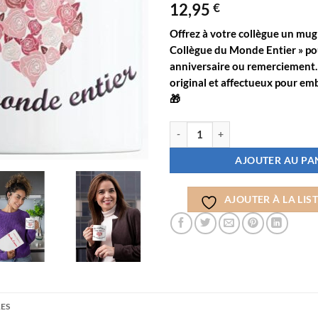
12,95
€
Offrez à votre
collègue
un
mug 
Collègue du Monde Entier »
po
anniversaire
ou
remerciement
original et affectueux pour emb
🎁
quantité de Mug "La Meilleure Coll
AJOUTER AU PA
AJOUTER À LA LIST
ES