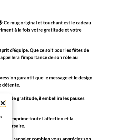
🌟 Ce mug original et touchant est le cadeau
ment à la fois votre gratitude et votre
prit d’équipe. Que ce soit pour les
fêtes de
 rappellera l’importance de son rôle au
pression garantit que le message et le design
e détente.
age de gratitude, il embellira les pauses
es
 qui exprime toute l’affection et la
anniversaire.
 pour lui rappeler combien vous appréciez son