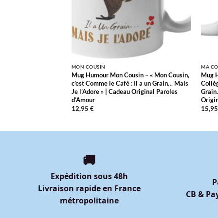
MON COUSIN
MA CO
llègue – « Mon
Mug Humour Mon Cousin – « Mon Cousin,
Mug H
 le Café : Il a un
c’est Comme le Café : Il a un Grain… Mais
Collèg
re » | Cadeau
Je l’Adore » | Cadeau Original Paroles
Grain
Amour
d’Amour
Origi
12,95
€
15,9
🚚
Expédition sous 48h
P
Livraison rapide en France
CB & Pay
métropolitaine