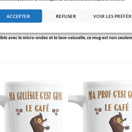
équipe.
ACCEPTER
REFUSER
VOIR LES PRÉFÉ
 parfait pour savourer une boisson chaude ou froide. Il est idéal 
ble avec le micro-ondes et le lave-vaisselle, ce mug est non seulem
AJOUTER
AJOUTE
À LA
À LA
LISTE
LISTE
D’ENVIES
D’ENVIE