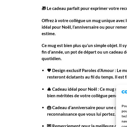
🎁
Le cadeau parfait pour exprimer votre rec
Offrez à votre
collègue
un
mug unique
avec 
idéal pour
Noël
,
l’anniversaire
ou pour
remer
estime.
Ce mug est bien plus qu’un simple objet. Il s
fin d’année
, un
pot de départ
ou un
cadeau d
quotidien.
💖 Design exclusif Paroles d’Amour
: Le m
resteront éclatants au fil du temps. Il e
🎄 Cadeau idéal pour Noël
: Ce mug sera u
bien méritées de votre collègue pendant le
Pou
🎂 Cadeau d’anniversaire pour une collèg
pou
reconnaissance que vous lui portez. Ce mug
tec
nav
💌 Remerciement pour la meilleure collè
con