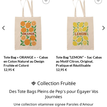
AJOUTER
AJOUTER
À LA
À LA
LISTE
LISTE
D’ENVIES
D’ENVIES
Tote Bag « ORANGE » – Cabas
Tote Bag “LEMON” – Sac Cabas
en Coton Naturel au Design
au Motif Citron, Original,
Fruitée et Coloré
Pratique et Réutilisable
12,95
€
12,95
€
🍓 Collection Fruitée
Des Tote Bags Pleins de Pep’s pour Égayer Vos
Journées
Une collection vitaminée signée Paroles d’Amour