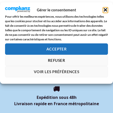
Et si ce sac fruité parlait un peu de vous aussi…? 🍍
Gérer le consentement
Pour offrir les meilleures expériences, nous utilisons des technologies telles
Retour aux collections
que les cookies pour stocker et/ou accéder aux informations des appareils. Le
fait de consentir à ces technologies nous permettra de traiter des données
telles que le comportement de navigation ou les ID uniques sur ce site. Le fait
de ne pas consentir ou de retirer son consentement peut avoir un effet négatif
sur certaines caractéristiques et fonctions.
ACCEPTER
REFUSER
VOIR LES PRÉFÉRENCES
🚚
Expédition sous 48h
Livraison rapide en France métropolitaine