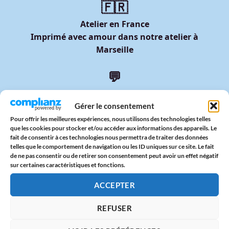
🇫🇷
Atelier en France
Imprimé avec amour dans notre atelier à
Marseille
💬
Service client humain
Réponse sous 24h garantie
Gérer le consentement
Pour offrir les meilleures expériences, nous utilisons des technologies telles
que les cookies pour stocker et/ou accéder aux informations des appareils. Le
fait de consentir à ces technologies nous permettra de traiter des données
telles que le comportement de navigation ou les ID uniques sur ce site. Le fait
Informations
de ne pas consentir ou de retirer son consentement peut avoir un effet négatif
sur certaines caractéristiques et fonctions.
Mentions légales
Politique de confidentialité
ACCEPTER
Conditions Générales de Vente (CGV)
Conditions Générales d'Utilisation (CGU)
REFUSER
Nous contacter