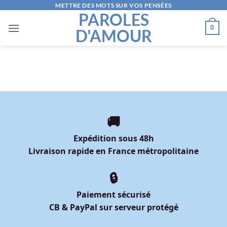
Passer
METTRE DES MOTS SUR VOS PENSÉES
PAROLES
au
0
D'AMOUR
contenu
🚚
Expédition sous 48h
Livraison rapide en France métropolitaine
🔒
Paiement sécurisé
CB & PayPal sur serveur protégé