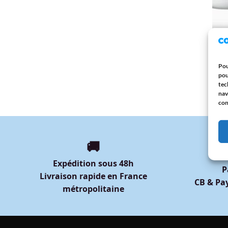
ANNI
Joyeu
Homm
Pou
origi
pou
12,9
tec
nav
con
🚚
Expédition sous 48h
P
Livraison rapide en France
CB & Pay
métropolitaine