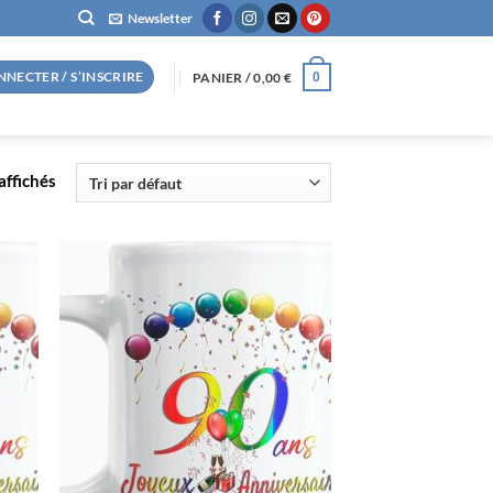
Newsletter
NNECTER / S’INSCRIRE
PANIER /
0,00
€
0
affichés
R
AJOUTER
À LA
LISTE
S
D’ENVIES