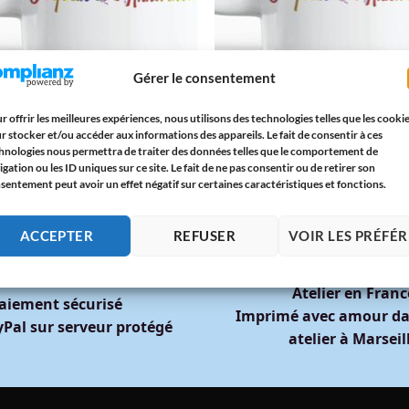
Gérer le consentement
VERSAIRE
ANNIVERSAIRE
x Anniversaire 80 ans Idée Cadeau
Mug Joyeux Anniversaire 65 Ans –
e Femme Quatre vingt ans Mug
Cadeau Original Homme ou Femme 
r offrir les meilleures expériences, nous utilisons des technologies telles que les cooki
nal avec des ballons en couleur
Ballons Colorés | Paroles d’Amour
r stocker et/ou accéder aux informations des appareils. Le fait de consentir à ces
5
€
12,95
€
hnologies nous permettra de traiter des données telles que le comportement de
igation ou les ID uniques sur ce site. Le fait de ne pas consentir ou de retirer son
sentement peut avoir un effet négatif sur certaines caractéristiques et fonctions.
ACCEPTER
REFUSER
VOIR LES PRÉFÉ
🇫🇷
🔒
Atelier en Franc
aiement sécurisé
Imprimé avec amour da
Pal sur serveur protégé
atelier à Marseil