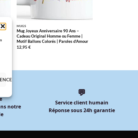
MUGS
Mug Joyeux Anniversaire 90 Ans –
|
Cadeau Original Homme ou Femme |
es
Motif Ballons Colorés | Paroles d’Amour
12,95
€
RENCES
💬
e
Service client humain
ns notre
Réponse sous 24h garantie
le