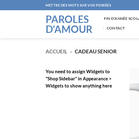
Passer
METTRE DES MOTS SUR VOS PENSÉES
au
PAROLES
contenu
FIN D’ANNÉE SCOL
D'AMOUR
CONTACT
ACCUEIL
»
CADEAU SENIOR
You need to assign Widgets to
"Shop Sidebar"
in
Appearance >
Widgets
to show anything here