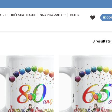
NOS PRODUITS
AIRE
IDÉES CADEAUX
BLOG
SE CO
3 résultats 
AJOUTER
AJOUTE
À LA
À LA
LISTE
LISTE
D’ENVIES
D’ENVIE