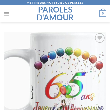
Passer
METTRE DES MOTS SUR VOS PENSÉES
PAROLES
au
0
D'AMOUR
contenu
AJOUTER
À LA
LISTE
D’ENVIES