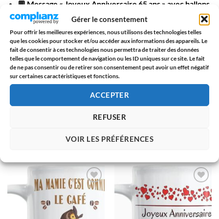
💬 Message « Joyeux Anniversaire 65 ans » avec ballons
festifs
Gérer le consentement
Pour offrir les meilleures expériences, nous utilisons des technologies telles
☕ Contenance 330 ml, idéale pour le café ou le thé
que les cookies pour stocker et/ou accéder aux informations des appareils. Le
fait de consentir à ces technologies nous permettra de traiter des données
telles que le comportement de navigation ou les ID uniques sur ce site. Le fait
🇫🇷 Fabrication française, impression HD résistante
de ne pas consentir ou de retirer son consentement peut avoir un effet négatif
sur certaines caractéristiques et fonctions.
🎁 Livré dans un bel emballage prêt à offrir
ACCEPTER
💛 Cadeau universel, utile et chargé d’émotion
REFUSER
VOIR LES PRÉFÉRENCES
PRODUITS SIMILAIRES
AJOUTER
AJOUTER
À LA
À LA
LISTE
LISTE
D’ENVIES
D’ENVIES