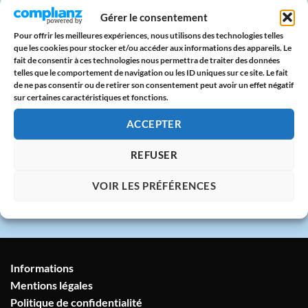
Paiement sécurisé
Gérer le consentement
CB & PayPal sur serveur protégé
Pour offrir les meilleures expériences, nous utilisons des technologies telles
que les cookies pour stocker et/ou accéder aux informations des appareils. Le
fait de consentir à ces technologies nous permettra de traiter des données
🇫🇷
telles que le comportement de navigation ou les ID uniques sur ce site. Le fait
de ne pas consentir ou de retirer son consentement peut avoir un effet négatif
Atelier en France
sur certaines caractéristiques et fonctions.
Imprimé avec amour dans notre atelier à
Marseille
ACCEPTER
REFUSER
💬
Service client humain
VOIR LES PRÉFÉRENCES
Réponse sous 24h garantie
Informations
Mentions légales
Politique de confidentialité