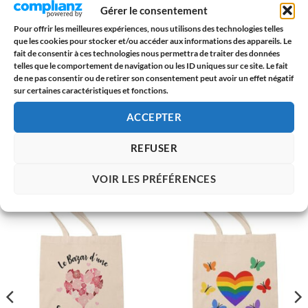
symbolique…
Gérer le consentement
Pour offrir les meilleures expériences, nous utilisons des technologies telles
💼
Son look dynamique et coloré
en fait un accessoire aussi
que les cookies pour stocker et/ou accéder aux informations des appareils. Le
fait de consentir à ces technologies nous permettra de traiter des données
utile que stylé. Que ce soit pour affirmer vos convictions
telles que le comportement de navigation ou les ID uniques sur ce site. Le fait
ou simplement ajouter de la joie à votre tenue, ce tote bag
de ne pas consentir ou de retirer son consentement peut avoir un effet négatif
est fait pour vous.
sur certaines caractéristiques et fonctions.
ACCEPTER
REFUSER
PRODUITS SIMILAIRES
VOIR LES PRÉFÉRENCES
AJOUTER
AJOUTER
À LA
À LA
LISTE
LISTE
D’ENVIES
D’ENVIES