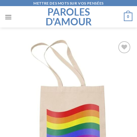
Passer
METTRE DES MOTS SUR VOS PENSÉES
PAROLES
au
0
D'AMOUR
contenu
AJOUTER
À LA
LISTE
D’ENVIES