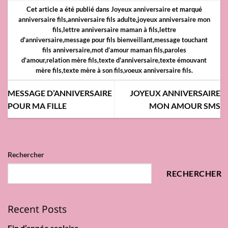
Cet article a été publié dans
Joyeux anniversaire
et marqué
anniversaire fils
,
anniversaire fils adulte
,
joyeux anniversaire mon
fils
,
lettre anniversaire maman à fils
,
lettre
d'anniversaire
,
message pour fils bienveillant
,
message touchant
fils anniversaire
,
mot d’amour maman fils
,
paroles
d'amour
,
relation mère fils
,
texte d'anniversaire
,
texte émouvant
mère fils
,
texte mère à son fils
,
voeux anniversaire fils
.
MESSAGE D’ANNIVERSAIRE
JOYEUX ANNIVERSAIRE
POUR MA FILLE
MON AMOUR SMS
Rechercher
RECHERCHER
Recent Posts
Fin d’année scolaire