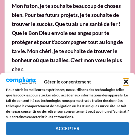
Mon fiston, je te souhaite beaucoup de choses
bien. Pour tes futurs projets, je te souhaite de
trouver le succès. Que tu ais une santé de fer !
Que le Bon Dieu envoie ses anges pour te
protéger et pour t’accompagner tout au long de
ta vie. Mon chéri, je te souhaite de trouver le
bonheur où que tu ailles. C’est mon vœu le plus
cher.
Gérer le consentement
Rien que de te savoir heureux avec la famille
Pour offrir les meilleures expériences, nous utilisons des technologies telles
et tous tes amis me remplit de joie. Et tu sais
que les cookies pour stocker et/ou accéder aux informations des appareils. Le
quoi ? Peu importe les rudes épreuves
fait de consentir à ces technologies nous permettra de traiter des données
telles que le comportement de navigation ou les ID uniques sur ce site. Le fait
auxquels tu dois faire face pendant ton
de ne pas consentir ou de retirer son consentement peut avoir un effet négatif
sur certaines caractéristiques et fonctions.
parcours, saches que je suis prête à t’apporter
mon soutien. Je serai là à chaque fois que tu
ACCEPTER