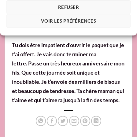
auras besoin de mes conseils. Je serai là pour te
REFUSER
soutenir dans les moments difficiles. Bref, je
serai toujours là pour toi, quelle que soit la
VOIR LES PRÉFÉRENCES
situation.
Tu dois être impatient d’ouvrir le paquet que je
t’ai offert. Je vais donc terminer ma
lettre. Passe un très heureux anniversaire mon
fils. Que cette journée soit unique et
inoubliable. Je t’envoie des milliers de bisous
et beaucoup de tendresse. Ta chère maman qui
t’aime et qui t’aimera jusqu’à la fin des temps.