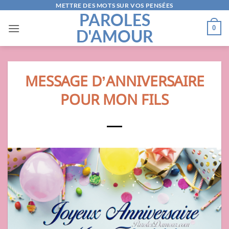
Passer
METTRE DES MOTS SUR VOS PENSÉES
PAROLES
au
0
D'AMOUR
contenu
MESSAGE D’ANNIVERSAIRE
POUR MON FILS