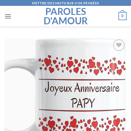
Passer
METTRE DES MOTS SUR VOS PENSÉES
PAROLES
au
0
D'AMOUR
contenu
AJOUTER
À LA
LISTE
D’ENVIES