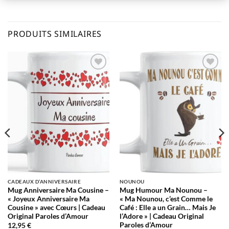
PRODUITS SIMILAIRES
AJOUTER
AJOUTER
À LA
À LA
LISTE
LISTE
D’ENVIES
D’ENVIES
CADEAUX D’ANNIVERSAIRE
NOUNOU
Mug Anniversaire Ma Cousine –
Mug Humour Ma Nounou –
« Joyeux Anniversaire Ma
« Ma Nounou, c’est Comme le
Cousine » avec Cœurs | Cadeau
Café : Elle a un Grain… Mais Je
Original Paroles d’Amour
l’Adore » | Cadeau Original
Paroles d’Amour
12,95
€