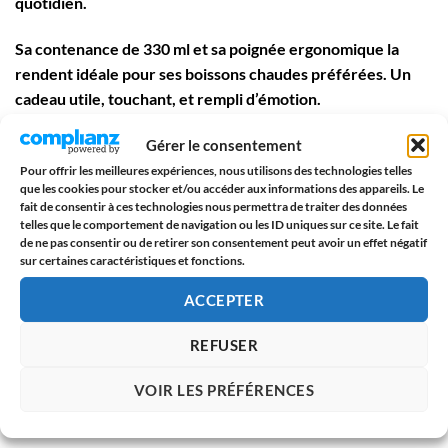
quotidien.
Sa contenance de 330 ml et sa poignée ergonomique la
rendent idéale pour ses boissons chaudes préférées. Un
cadeau utile, touchant, et rempli d’émotion.
Gérer le consentement
💖 Pourquoi ce mug est parfait pour
votre papy
:
Pour offrir les meilleures expériences, nous utilisons des technologies telles
que les cookies pour stocker et/ou accéder aux informations des appareils. Le
🎂 Un message clair et plein de tendresse : « Joyeux
fait de consentir à ces technologies nous permettra de traiter des données
Anniversaire Papy »
telles que le comportement de navigation ou les ID uniques sur ce site. Le fait
de ne pas consentir ou de retirer son consentement peut avoir un effet négatif
sur certaines caractéristiques et fonctions.
🎁 Un cadeau simple, pratique et symbolique
ACCEPTER
☕ Un mug 330 ml robuste, facile à utiliser et à entretenir
REFUSER
🌟 Un design exclusif Paroles d’Amour, imprimé en
France
VOIR LES PRÉFÉRENCES
📦 Livré dans un bel emballage soigné, prêt à offrir