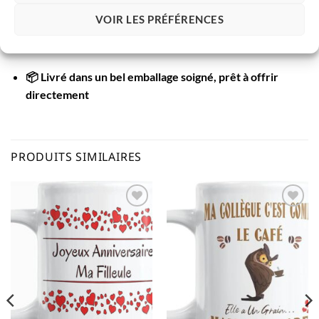
VOIR LES PRÉFÉRENCES
🌟 Un design unique Paroles d’Amour, imprimé en
France avec soin
📦 Livré dans un bel emballage soigné, prêt à offrir
directement
PRODUITS SIMILAIRES
AJOUTER
AJOUTER
À LA
À LA
LISTE
LISTE
D’ENVIES
D’ENVIES