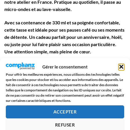
notre atelier en France. Pratique au quotidien, il passe au
micro-ondes et au lave-vaisselle.
Avec sa contenance de 330 ml et sa poignée confortable,
cette tasse est idéale pour ses pauses café ou ses moments
de détente. Un cadeau parfait pour un anniversaire, Noël,
ou juste pour lui faire plaisir sans occasion particulière.
Une attention simple, mais pleine de cœur.
Gérer le consentement
💖 Pourquoi ce mug est parfait pour
mon cousin
:
Pour offrir les meilleures expériences, nous utilisons des technologies telles
😊 Un message drôle et complice, parfait pour un cousin
que les cookies pour stocker et/ou accéder aux informations des appareils. Le
fait de consentir à ces technologies nous permettra de traiter des données
au caractère bien trempé
telles que le comportement de navigation ou les ID uniques sur ce site. Le fait
de ne pas consentir ou de retirer son consentement peut avoir un effet négatif
🎁 Une idée cadeau originale pour son anniversaire,
sur certaines caractéristiques et fonctions.
Noël, ou une surprise entre proches
ACCEPTER
☕ Un mug pratique et solide, parfait pour ses boissons
REFUSER
chaudes ou froides