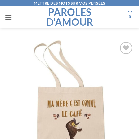
Passer
METTRE DES MOTS SUR VOS PENSÉES
PAROLES
au
0
D'AMOUR
contenu
AJOUTER
À LA
LISTE
D’ENVIES