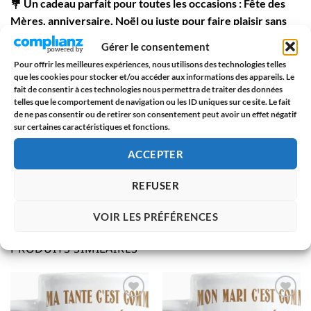
💐
Un cadeau parfait pour toutes les occasions
: Fête des
Mères, anniversaire, Noël ou juste pour faire plaisir sans
raison, ce sac fera sourire n’importe quelle super maman !
Gérer le consentement
Pour offrir les meilleures expériences, nous utilisons des technologies telles
🌿
Un accessoire utile et responsable
: Réutilisable, éco-
que les cookies pour stocker et/ou accéder aux informations des appareils. Le
friendly, et plein de charme, il remplace les sacs plastiques
fait de consentir à ces technologies nous permettra de traiter des données
telles que le comportement de navigation ou les ID uniques sur ce site. Le fait
avec humour et amour.
de ne pas consentir ou de retirer son consentement peut avoir un effet négatif
sur certaines caractéristiques et fonctions.
🎁 Offrir ce tote bag, c’est offrir un
message tendre
dans
un objet du quotidien. Un rappel qu’on peut aimer
ACCEPTER
quelqu’un avec ses petites excentricités, ses coups de
REFUSER
folie, et surtout, avec son grand cœur.
VOIR LES PRÉFÉRENCES
PRODUITS SIMILAIRES
AJOUTER
AJOUTER