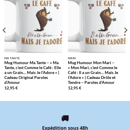
À LA
À LA
LISTE
LISTE
D’ENVIES
D’ENVIES
MA TANTE
MARI
Mug Humour Ma Tante – « Ma
Mug Humour Mon Mari –
Tante, c’est Comme le Café : Elle
« Mon Mari, c’est Comme le
a un Grain… Mais Je l’Adore » |
Café : Il a un Grain… Mais Je
Cadeau Original Paroles
l’Adore » | Cadeau Drôle et
d’Amour
Tendre – Paroles d’Amour
12,95
€
12,95
€
🚚
Expédition sous 48h