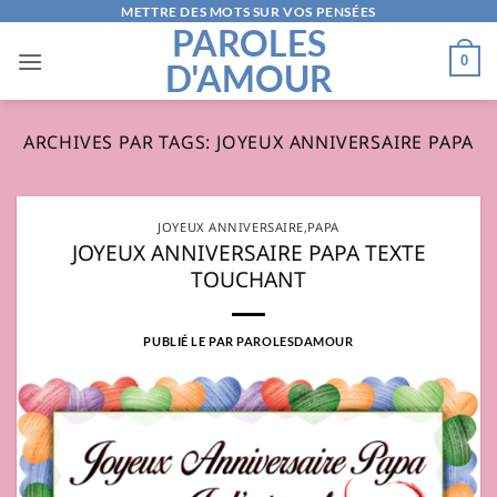
Passer
METTRE DES MOTS SUR VOS PENSÉES
PAROLES
au
0
D'AMOUR
contenu
ARCHIVES PAR TAGS:
JOYEUX ANNIVERSAIRE PAPA
JOYEUX ANNIVERSAIRE
,
PAPA
JOYEUX ANNIVERSAIRE PAPA TEXTE
TOUCHANT
PUBLIÉ LE
PAR
PAROLESDAMOUR