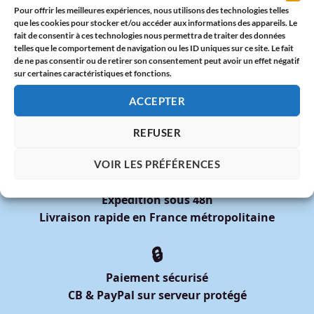
Date Pride 2025 : Calendrier des Marches des Fiertés en
Pour offrir les meilleures expériences, nous utilisons des technologies telles
que les cookies pour stocker et/ou accéder aux informations des appareils. Le
France
fait de consentir à ces technologies nous permettra de traiter des données
telles que le comportement de navigation ou les ID uniques sur ce site. Le fait
DIXOON x Mois des Fiertés 2025 : Deux Tote Bags Arc-en-
de ne pas consentir ou de retirer son consentement peut avoir un effet négatif
Ciel à Offrir avec Fierté
sur certaines caractéristiques et fonctions.
ACCEPTER
REFUSER
VOIR LES PRÉFÉRENCES
🚚
Expédition sous 48h
Livraison rapide en France métropolitaine
🔒
Paiement sécurisé
CB & PayPal sur serveur protégé