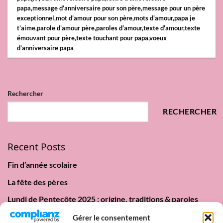
papa
,
message d’anniversaire pour son père
,
message pour un père
exceptionnel
,
mot d’amour pour son père
,
mots d'amour
,
papa je
t’aime
,
parole d’amour père
,
paroles d'amour
,
texte d'amour
,
texte
émouvant pour père
,
texte touchant pour papa
,
voeux
d’anniversaire papa
Rechercher
RECHERCHER
Recent Posts
Fin d’année scolaire
La fête des pères
Lundi de Pentecôte 2025 : origine, traditions & paroles
d’amour
Gérer le consentement