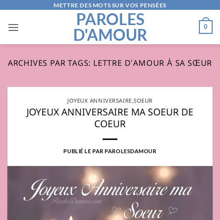
Passer
METTRE DES MOTS SUR VOS PENSÉES
PAROLES
au
0
D'AMOUR
contenu
ARCHIVES PAR TAGS:
LETTRE D’AMOUR À SA SŒUR
JOYEUX ANNIVERSAIRE
,
SOEUR
JOYEUX ANNIVERSAIRE MA SOEUR DE
COEUR
PUBLIÉ LE
PAR
PAROLESDAMOUR