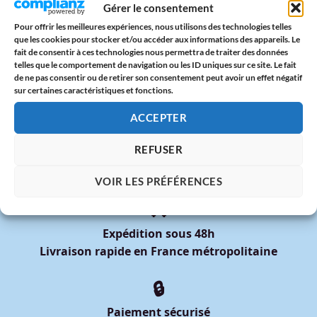
Gérer le consentement
d’amour
Pour offrir les meilleures expériences, nous utilisons des technologies telles
Date Pride 2025 : Calendrier des Marches des Fiertés en
que les cookies pour stocker et/ou accéder aux informations des appareils. Le
fait de consentir à ces technologies nous permettra de traiter des données
France
telles que le comportement de navigation ou les ID uniques sur ce site. Le fait
de ne pas consentir ou de retirer son consentement peut avoir un effet négatif
DIXOON x Mois des Fiertés 2025 : Deux Tote Bags Arc-en-
sur certaines caractéristiques et fonctions.
Ciel à Offrir avec Fierté
ACCEPTER
REFUSER
VOIR LES PRÉFÉRENCES
🚚
Expédition sous 48h
Livraison rapide en France métropolitaine
🔒
Paiement sécurisé