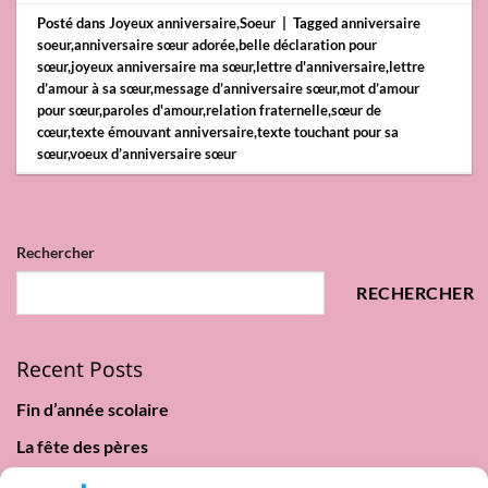
Posté dans
Joyeux anniversaire
,
Soeur
|
Tagged
anniversaire
soeur
,
anniversaire sœur adorée
,
belle déclaration pour
sœur
,
joyeux anniversaire ma sœur
,
lettre d'anniversaire
,
lettre
d’amour à sa sœur
,
message d’anniversaire sœur
,
mot d’amour
pour sœur
,
paroles d'amour
,
relation fraternelle
,
sœur de
cœur
,
texte émouvant anniversaire
,
texte touchant pour sa
sœur
,
voeux d’anniversaire sœur
Rechercher
RECHERCHER
Recent Posts
Fin d’année scolaire
La fête des pères
Lundi de Pentecôte 2025 : origine, traditions & paroles