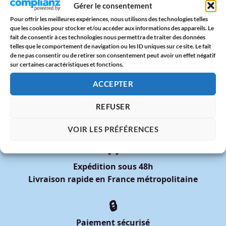
Gérer le consentement
d’amour
Pour offrir les meilleures expériences, nous utilisons des technologies telles
Date Pride 2025 : Calendrier des Marches des Fiertés en
que les cookies pour stocker et/ou accéder aux informations des appareils. Le
fait de consentir à ces technologies nous permettra de traiter des données
France
telles que le comportement de navigation ou les ID uniques sur ce site. Le fait
de ne pas consentir ou de retirer son consentement peut avoir un effet négatif
DIXOON x Mois des Fiertés 2025 : Deux Tote Bags Arc-en-
sur certaines caractéristiques et fonctions.
Ciel à Offrir avec Fierté
ACCEPTER
REFUSER
VOIR LES PRÉFÉRENCES
🚚
Expédition sous 48h
Livraison rapide en France métropolitaine
🔒
Paiement sécurisé