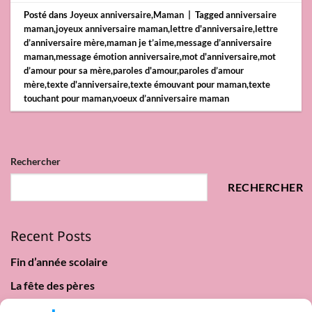
Posté dans
Joyeux anniversaire
,
Maman
|
Tagged
anniversaire
maman
,
joyeux anniversaire maman
,
lettre d'anniversaire
,
lettre
d’anniversaire mère
,
maman je t’aime
,
message d’anniversaire
maman
,
message émotion anniversaire
,
mot d'anniversaire
,
mot
d’amour pour sa mère
,
paroles d'amour
,
paroles d’amour
mère
,
texte d'anniversaire
,
texte émouvant pour maman
,
texte
touchant pour maman
,
voeux d’anniversaire maman
Rechercher
RECHERCHER
Recent Posts
Fin d’année scolaire
La fête des pères
Lundi de Pentecôte 2025 : origine, traditions & paroles