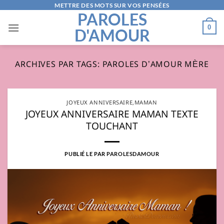
Passer
METTRE DES MOTS SUR VOS PENSÉES
PAROLES
au
0
D'AMOUR
contenu
ARCHIVES PAR TAGS:
PAROLES D’AMOUR MÈRE
JOYEUX ANNIVERSAIRE
,
MAMAN
JOYEUX ANNIVERSAIRE MAMAN TEXTE
TOUCHANT
PUBLIÉ LE
PAR
PAROLESDAMOUR