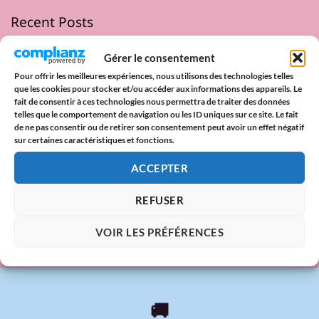
Recent Posts
Fin d’année scolaire
Gérer le consentement
La fête des pères
Pour offrir les meilleures expériences, nous utilisons des technologies telles
que les cookies pour stocker et/ou accéder aux informations des appareils. Le
Lundi de Pentecôte 2025 : origine, traditions & paroles
fait de consentir à ces technologies nous permettra de traiter des données
d’amour
telles que le comportement de navigation ou les ID uniques sur ce site. Le fait
de ne pas consentir ou de retirer son consentement peut avoir un effet négatif
Date Pride 2025 : Calendrier des Marches des Fiertés en
sur certaines caractéristiques et fonctions.
France
ACCEPTER
DIXOON x Mois des Fiertés 2025 : Deux Tote Bags Arc-en-
Ciel à Offrir avec Fierté
REFUSER
VOIR LES PRÉFÉRENCES
🚚