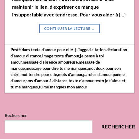
maintenir le lien, d’exprimer ce manque
insupportable avec tendresse. Pour vous aider à […]
CONTINUER LA LECTURE
→
Posté dans
texte d'amour pour elle
|
Tagged
citation
,
déclaration
d’amour distance
,
image texte d'amour
,
je pense à toi
amour
,
message d’absence amoureuse
,
message de
manque
,
message pour dire tu me manques
,
mot doux pour son
chéri
,
mot tendre pour elle
,
mots d'amour
,
paroles d'amour
,
poème
d'amour
,
sms d’amour à distance
,
texte d'amour
,
texto je t’aime et
tu me manques
,
tu me manques mon amour
Rechercher
RECHERCHER