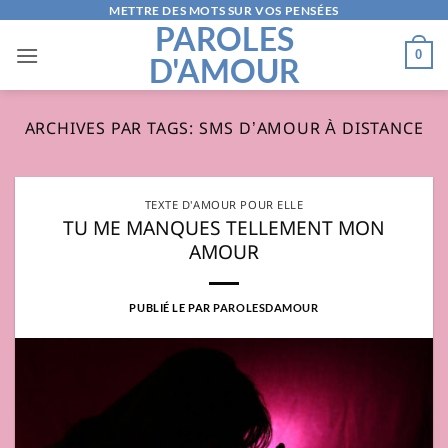
Passer
METTRE DES MOTS SUR VOS PENSÉES
PAROLES
au
0
D'AMOUR
contenu
ARCHIVES PAR TAGS:
SMS D’AMOUR À DISTANCE
TEXTE D'AMOUR POUR ELLE
TU ME MANQUES TELLEMENT MON
AMOUR
PUBLIÉ LE
PAR
PAROLESDAMOUR