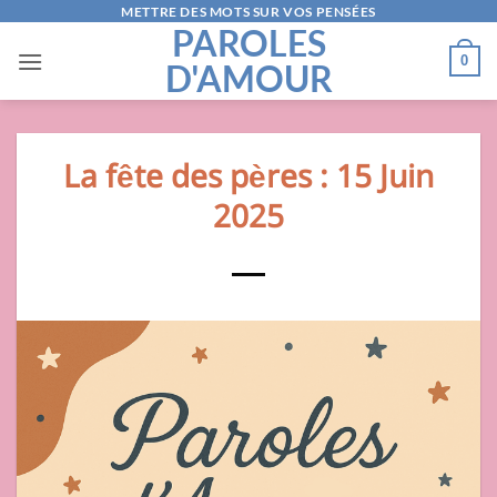
Passer
METTRE DES MOTS SUR VOS PENSÉES
PAROLES
au
0
D'AMOUR
contenu
La fête des pères : 15 Juin
2025