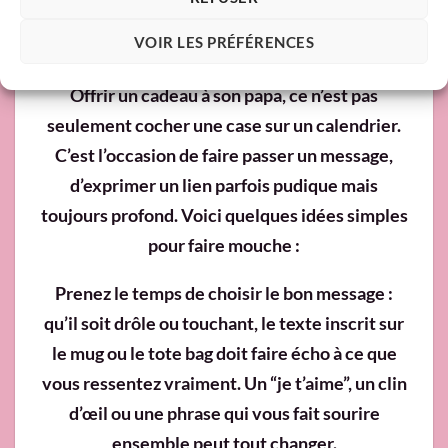
Nos conseils pour un cadeau de Fête des Pères
VOIR LES PRÉFÉRENCES
vraiment réussi
Offrir un cadeau à son papa, ce n’est pas
seulement cocher une case sur un calendrier.
C’est l’occasion de faire passer un message,
d’exprimer un lien parfois pudique mais
toujours profond. Voici quelques idées simples
pour faire mouche :
Prenez le temps de choisir le bon message
:
qu’il soit drôle ou touchant, le texte inscrit sur
le mug ou le tote bag doit faire écho à ce que
vous ressentez vraiment. Un “je t’aime”, un clin
d’œil ou une phrase qui vous fait sourire
ensemble peut tout changer.