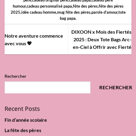
père
,
cadeau original père
,
cadeau papa
,
cadeau père
humour
,
cadeau personnalisé papa
,
fête des pères
,
fête des pères
2025
,
idée cadeau homme
,
mug fête des pères
,
parole d’amour
,
tote
bag papa
.
DIXOON x Mois des Fiertés
Notre aventure commence
2025 : Deux Tote Bags Arc-
avec vous 💖
en-Ciel à Offrir avec Fierté
Rechercher
RECHERCHER
Recent Posts
Fin d’année scolaire
La fête des pères