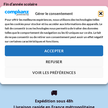
Fin d’année scolaire
La fête des pères
Gérer le consentement
Pour offrir les meilleures expériences, nous utilisons des technologies telles
Lundi de Pentecôte 2025 : origine, traditions & paroles
que les cookies pour stocker et/ou accéder aux informations des appareils. Le
d’amour
fait de consentir à ces technologies nous permettra de traiter des données
telles que le comportement de navigation ou les ID uniques sur ce site. Le fait
Date Pride 2025 : Calendrier des Marches des Fiertés en
de ne pas consentir ou de retirer son consentement peut avoir un effet négatif
France
sur certaines caractéristiques et fonctions.
DIXOON x Mois des Fiertés 2025 : Deux Tote Bags Arc-en-
ACCEPTER
Ciel à Offrir avec Fierté
REFUSER
VOIR LES PRÉFÉRENCES
🚚
Expédition sous 48h
Livraison rapide en France métropolitaine