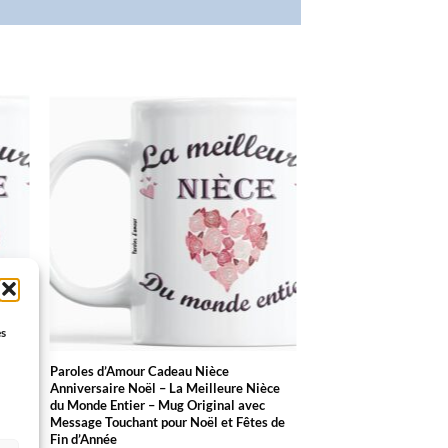
R
AJOUTER
À LA
LISTE
S
D’ENVIES
es
La
Paroles d’Amour Cadeau Nièce
 Mug
Anniversaire Noël – La Meilleure Nièce
du Monde Entier – Mug Original avec
Message Touchant pour Noël et Fêtes de
Fin d’Année