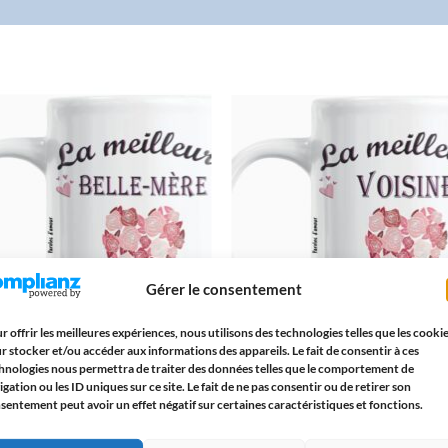
AJOUTER
AJOUTE
À LA
À LA
LISTE
LISTE
D’ENVIES
D’ENVIE
Gérer le consentement
r offrir les meilleures expériences, nous utilisons des technologies telles que les cooki
r stocker et/ou accéder aux informations des appareils. Le fait de consentir à ces
hnologies nous permettra de traiter des données telles que le comportement de
 La Meilleure Belle-Mère du Monde
Cadeau Voisine Anniversaire Noël – 
igation ou les ID uniques sur ce site. Le fait de ne pas consentir ou de retirer son
r » – Cadeau Original Anniversaire
Meilleure Voisine du Monde Entier –
– Tasse de Remerciement pour Belle-
Original avec Message Unique
sentement peut avoir un effet négatif sur certaines caractéristiques et fonctions.
 – Idée Cadeau de Fête des Mères
12,95
€
5
€