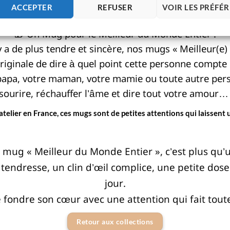
ACCEPTER
REFUSER
VOIR LES PRÉFÉ
🎁 Un Mug pour le Meilleur du Monde Entier !
l y a de plus tendre et sincère, nos mugs « Meilleur(
riginale de dire à quel point cette personne compte
re papa, votre maman, votre mamie ou toute autre pe
 sourire, réchauffer l’âme et dire tout votre amou
atelier en France, ces mugs sont de petites attentions qui laissen
n mug « Meilleur du Monde Entier », c’est plus q
e tendresse, un clin d’œil complice, une petite do
jour.
re fondre son cœur avec une attention qui fait tout
Retour aux collections