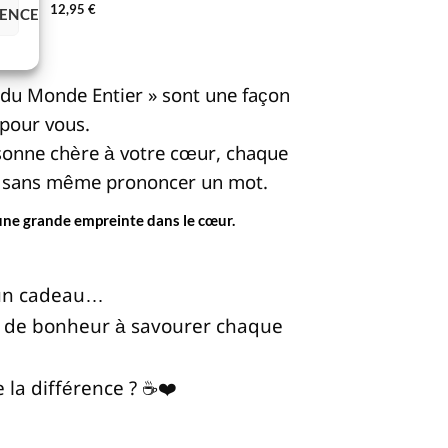
12,95
€
RENCES
e) du Monde Entier » sont une façon
 pour vous.
rsonne chère à votre cœur, chaque
r… sans même prononcer un mot.
t une grande empreinte dans le cœur.
u’un cadeau…
se de bonheur à savourer chaque
e la différence ? ☕❤️