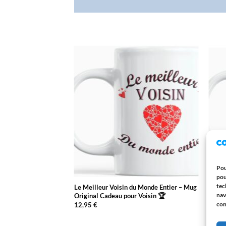
AJOUTER
AJOUTER
À LA
À LA
LISTE
LISTE
D’ENVIES
D’ENVIES
Pou
pou
tec
 ATSEM du Monde
Le Meilleur Voisin du Monde Entier – Mug
Mug «
nav
 Parfait pour une
Original Cadeau pour Voisin 🏆
Entie
le
Noël 
con
12,95
€
Maman
12,9