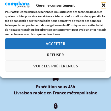
Lundi de Pentecôte 2025 : origine, traditions & paroles
Gérer le consentement
d’amour
Pour offrir les meilleures expériences, nous utilisons des technologies telles
que les cookies pour stocker et/ou accéder aux informations des appareils. Le
Date Pride 2025 : Calendrier des Marches des Fiertés en
fait de consentir à ces technologies nous permettra de traiter des données
France
telles que le comportement de navigation ou les ID uniques sur ce site. Le fait
de ne pas consentir ou de retirer son consentement peut avoir un effet négatif
DIXOON x Mois des Fiertés 2025 : Deux Tote Bags Arc-en-
sur certaines caractéristiques et fonctions.
Ciel à Offrir avec Fierté
ACCEPTER
REFUSER
VOIR LES PRÉFÉRENCES
🚚
Expédition sous 48h
Livraison rapide en France métropolitaine
🔒