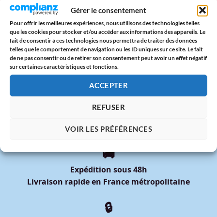
Lundi de Pentecôte 2025 : origine, traditions & paroles
Gérer le consentement
d’amour
Pour offrir les meilleures expériences, nous utilisons des technologies telles
que les cookies pour stocker et/ou accéder aux informations des appareils. Le
Date Pride 2025 : Calendrier des Marches des Fiertés en
fait de consentir à ces technologies nous permettra de traiter des données
France
telles que le comportement de navigation ou les ID uniques sur ce site. Le fait
de ne pas consentir ou de retirer son consentement peut avoir un effet négatif
DIXOON x Mois des Fiertés 2025 : Deux Tote Bags Arc-en-
sur certaines caractéristiques et fonctions.
Ciel à Offrir avec Fierté
ACCEPTER
REFUSER
VOIR LES PRÉFÉRENCES
🚚
Expédition sous 48h
Livraison rapide en France métropolitaine
🔒